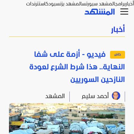
أخبار
برامج
المشهد سبورتس
المشهد بزنس
بودكاست
ترندات
أخبار
فيديو - أزمة على شفا
النهاية.. هذا شرط الشرع لعودة
النازحين السوريين
أحمد سليم
المشهد