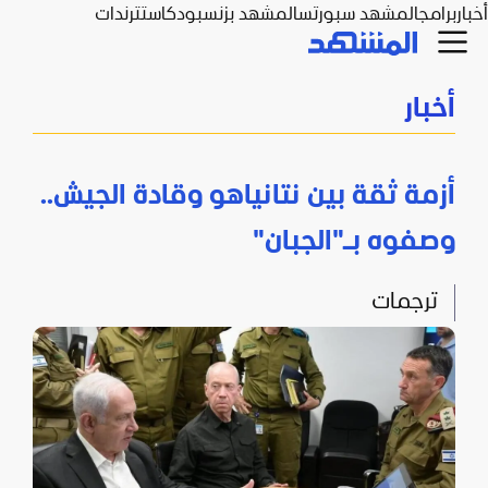
أخبار
برامج
المشهد سبورتس
المشهد بزنس
بودكاست
ترندات
أخبار
أزمة ثقة بين نتانياهو وقادة الجيش..
وصفوه بـ"الجبان"
ترجمات