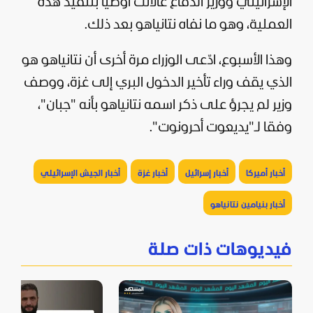
الإسرائيلي ووزير الدفاع غالانت أوصيا بتنفيذ هذه
العملية، وهو ما نفاه نتانياهو بعد ذلك.
وهذا الأسبوع، ادّعى الوزراء مرة أخرى أن نتانياهو هو
الذي يقف وراء تأخير الدخول البري إلى غزة، ووصف
وزير لم يجرؤ على ذكر اسمه نتانياهو بأنه "جبان"،
وفقا لـ"يديعوت أحرونوت".
أخبار أميركا
أخبار إسرائيل
أخبار غزة
أخبار الجيش الإسرائيلي
أخبار بنيامين نتانياهو
فيديوهات ذات صلة