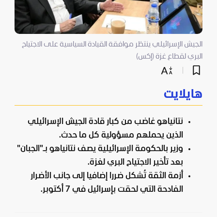
الجيش الإسرائيلي ينتظر موافقة القيادة السياسية على الاجتياح
البري لقطاع غزة (إكس)
هايلايت
نتانياهو غاضب من كبار قادة الجيش الإسرائيلي
الذين يحملهم مسؤولية كل ما حدث.
وزير بالحكومة الإسرائيلية يصف نتانياهو بـ"الجبان"
بعد تأخير الاجتياح البري لغزة.
أزمة الثقة تُشكل ضررا إضافيا إلى جانب الأضرار
الفادحة التي لحقت بإسرائيل في 7 أكتوبر.