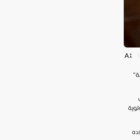
ة"
لوية
ده