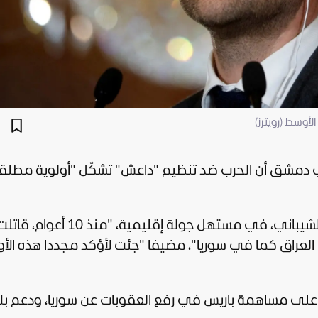
أوسط (رويترز)
ي
دمشق
أن الحرب ضد تنظيم "داعش" تشكّل "أولوية مطلق
، في مستهل جولة إقليمية، "منذ 10 أعوام، قاتلت
العراق
كما في
سوريا
"، مضيفا "جئت لأؤكد مجددا هذه الأو
سي على مساهمة باريس في رفع العقوبات عن سوريا، ودعم بلا