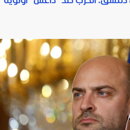
ن دمشق: الحرب ضد "داعش" أولوية