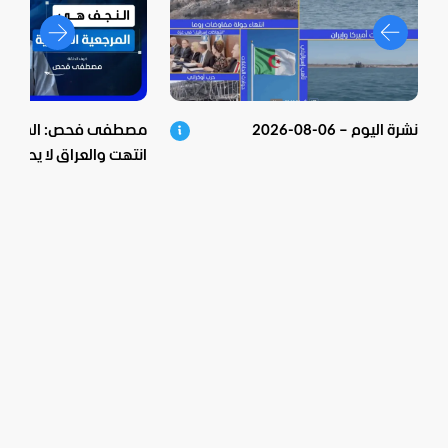
نشرة اليوم – 06-08-2026
مصطفى فحص: الشيعية 
انتهت والعراق لا يحكم م