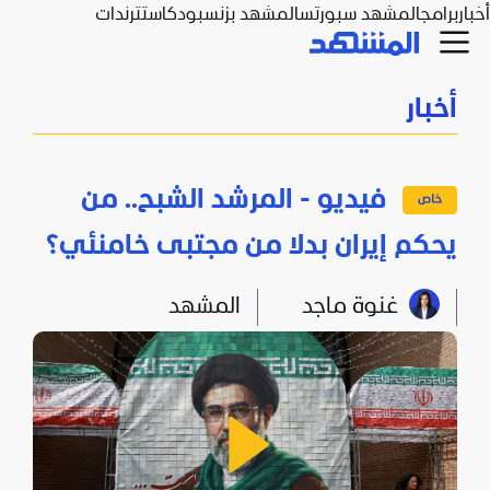
أخبار
برامج
المشهد سبورتس
المشهد بزنس
بودكاست
ترندات
أخبار
فيديو - المرشد الشبح.. من
يحكم إيران بدلا من مجتبى خامنئي؟
غنوة ماجد
المشهد