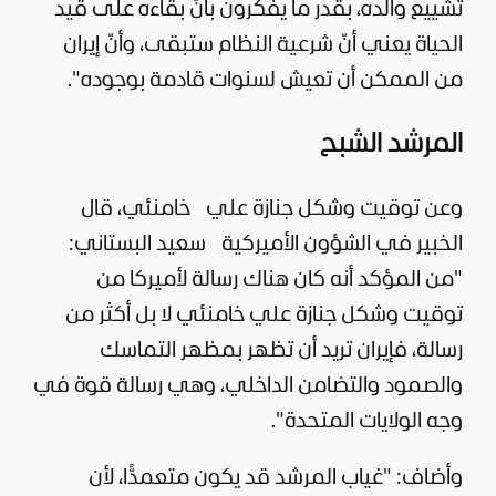
تشييع والده، بقدر ما يفكرون بأنّ بقاءه على قيد
الحياة يعني أنّ شرعية النظام ستبقى، وأنّ إيران
من الممكن أن تعيش لسنوات قادمة بوجوده".
المرشد الشبح
وعن توقيت وشكل جنازة علي خامنئي، قال
الخبير في الشؤون الأميركية سعيد البستاني:
"من المؤكد أنه كان هناك رسالة لأميركا من
توقيت وشكل جنازة علي خامنئي لا بل أكثر من
رسالة، فإيران تريد أن تظهر بمظهر التماسك
والصمود والتضامن الداخلي، وهي رسالة قوة في
وجه الولايات المتحدة".
وأضاف: "غياب المرشد قد يكون متعمدًّا، لأن