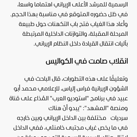
الرسمية للمرشد الأعلى الإيراني اهتماما واسعا،
في ظل حضوره المتوقع في مناسبة بهذا الحجم.
وأعاد هذا الغياب فتح باب التكهنات حول طبيعة
المرحلة المقبلة، والتوازنات الداخلية المرتبطة
بآليات انتقال القيادة داخل النظام الإيراني.
انقلاب صامت في الكواليس
وتعليقًا على هذه التطورات، قال الباحث في
الشؤون الإيرانية فراس إلياس، للإعلامي محمد أبو
عبيد في برنامج "
استوديو العرب
" المُذاع على قناة
ومنصة "
المشهد
": "يبدو أنّ هناك
سرديات مختلفة بين الداخل الإيراني وبين خارجه
في ما يخص غياب مجتبى خامنئي، ففي الداخل