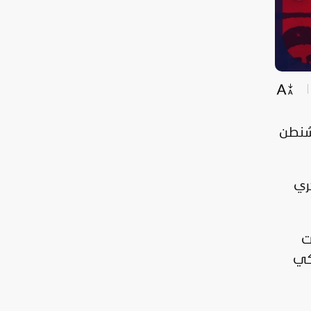
13 شخص)، رأى 70% أن واشنطن
كري
ت
ركي