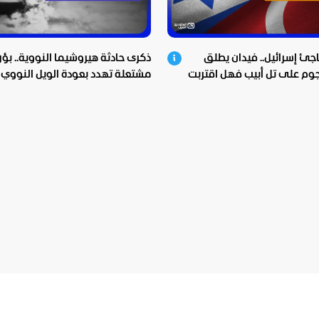
اجئ إسرائيل.. فيدان يطلق
ذكرى حادثة هيروشيما النووية.. بؤر
وم على تل أبيب فهل اقتربت
مشتعلة تهدد بعودة الويل النووي!
هة؟