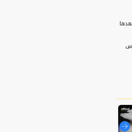
هدها
رس