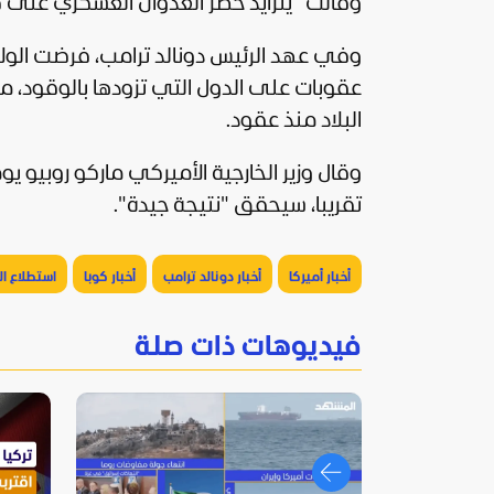
وقالت "يتزايد خطر العدوان العسكري على كو
وفي عهد الرئيس
دونالد ترامب
، فرضت
الول
عقوبات على الدول التي تزودها بالوقود، م
البلاد منذ عقود.
وقال وزير الخارجية الأميركي ماركو روبيو يوم
تقريبا، سيحقق "نتيجة جيدة".
أخبار أميركا
أخبار دونالد ترامب
أخبار كوبا
استطلاع ا
فيديوهات ذات صلة