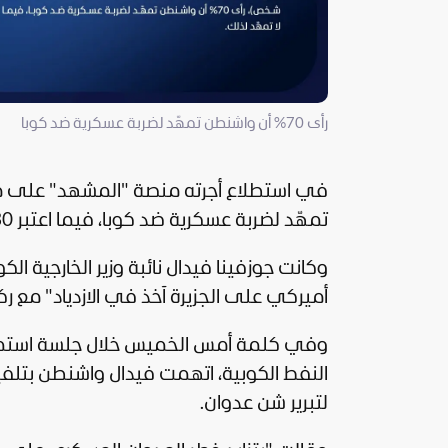
رأى 70% أن واشنطن تمهّد لضربة عسكرية ضد كوبا
في استطلاع أجرته منصة "
المشهد
تمهّد لضربة عسكرية ضد كوبا، فيما اعتبر 30% أنها لا تمهّد لذلك.
وكانت جوزفينا فيدال نائبة وزير الخارجية ا
أميركي على الجزيرة آخذ في الازدياد" مع رك
وفي كلمة أمس الخميس خلال جلسة استماع ب
النفط الكوبية، اتهمت فيدال واشنطن بتلفي
لتبرير شن عدوان.