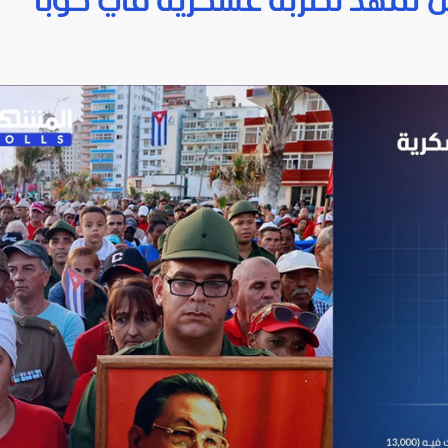
 تُمهّد لضربة عسكرية في كوبا