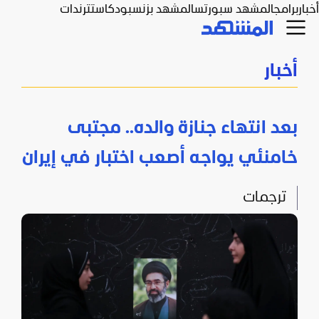
أخبار
برامج
المشهد سبورتس
المشهد بزنس
بودكاست
ترندات
أخبار
بعد انتهاء جنازة والده.. مجتبى
خامنئي يواجه أصعب اختبار في إيران
ترجمات