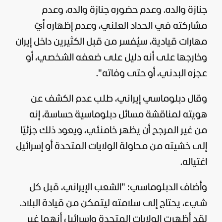
جنازة والده. و
عدم حضوره جنازة والده، وعدم
مشاركته في الحداد العلني، وعدم إظهاره أيّ
مهارات قيادية، سيُفسر من قبل الكثيرين داخل
إيران
وخارجها على أنه دليل على ضعفه الشخصي، أو
عجزه البدني، أو حتى وفاته".
وقال دبلوماسي إيراني، طلب عدم الكشف عن
هويته لمناقشة مسائل دبلوماسية حساسة، إنه
من غير المرجح أن يظهر خامنئي، ويعود ذلك جزئيًا
إلى خشيته من محاولة
الولايات المتحدة
أو
إسرائيل
اغتياله.
وأضاف الدبلوماسي: "الشعب الإيراني، قبل كل
شيء، يحتاج إلى سلامته ليتمكن من قيادة البلاد.
لقد أظهرت الولايات المتحدة وإسرائيل أنهما غير