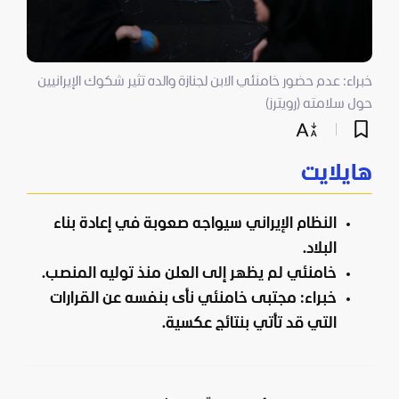
خبراء: عدم حضور خامنئي الابن لجنازة والده تثير شكوك الإيرانيين
حول سلامته (رويترز)
هايلايت
النظام الإيراني سيواجه صعوبة في إعادة بناء
البلاد.
خامنئي لم يظهر إلى العلن منذ توليه المنصب.
خبراء: مجتبى خامنئي نأى بنفسه عن القرارات
التي قد تأتي بنتائج عكسية.