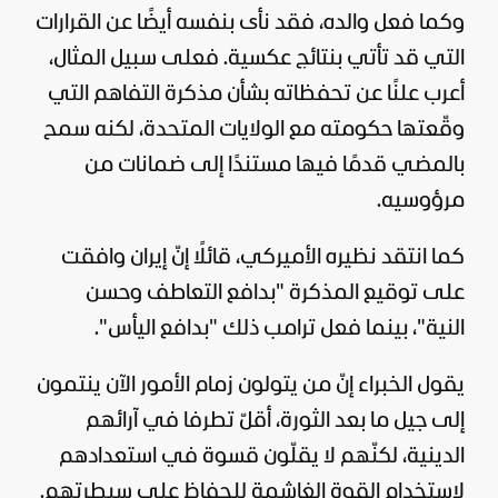
وكما فعل والده، فقد نأى بنفسه أيضًا عن القرارات
التي قد تأتي بنتائج عكسية. فعلى سبيل المثال،
أعرب علنًا عن تحفظاته بشأن مذكرة التفاهم التي
وقّعتها حكومته مع الولايات المتحدة، لكنه سمح
بالمضي قدمًا فيها مستندًا إلى ضمانات من
مرؤوسيه.
كما انتقد نظيره الأميركي، قائلًا إنّ إيران وافقت
على توقيع المذكرة "بدافع التعاطف وحسن
النية"، بينما فعل ترامب ذلك "بدافع اليأس".
يقول الخبراء إنّ من يتولون زمام الأمور الآن ينتمون
إلى جيل ما بعد الثورة، أقلّ تطرفا في آرائهم
الدينية، لكنّهم لا يقلّون قسوة في استعدادهم
لاستخدام القوة الغاشمة للحفاظ على سيطرتهم.