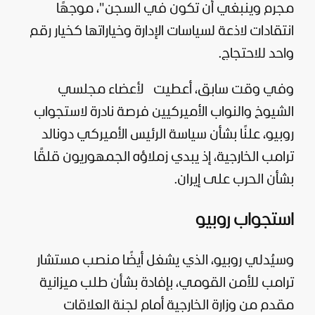
مجرم وينبغي أن تكون في السجن"، موجهًا
انتقادات لاذعة لسياسات الإدارة وخياراتها كخيار رقم
واحد للاحتجاج
.
وفي وقت سابق، أعطيت
لأعضاء مجلسي
الشيوخ والنواب الأميركيين فرصة نادرة لاستجواب
روبيو، علنًا بشأن
سياسة
الرئيس الأميركي
دونالد
ترامب
الخارجية، إذ يبدي زملاؤه الجمهوريون قلقًا
بشأن الحرب على
إيران
.
استجواب روبيو
وسيُدلي روبيو، الذي يشغل أيضًا منصب مستشار
ترامب للأمن القومي، بإفادة بشأن طلب ميزانية
مقدم من وزارة الخارجية أمام لجنة العلاقات