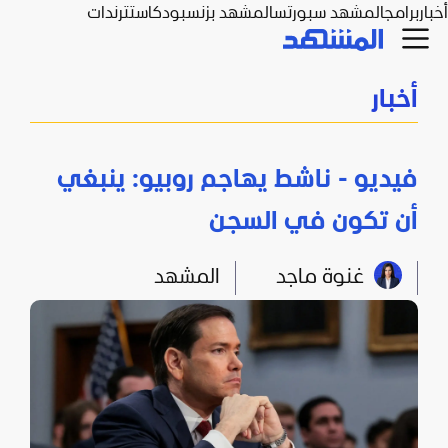
أخبار
برامج
المشهد سبورتس
المشهد بزنس
بودكاست
ترندات
أخبار
فيديو - ناشط يهاجم روبيو: ينبغي
أن تكون في السجن
غنوة ماجد
المشهد