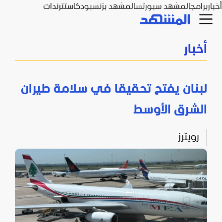
أخبار
برامج
المشهد سبورتس
المشهد بزنس
بودكاست
ترندات
أخبار
لبنان يفتح تحقيقا في سلامة طيران
الشرق الأوسط
رويترز