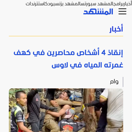
أخبار
برامج
المشهد سبورتس
المشهد بزنس
بودكاست
ترندات
أخبار
إنقاذ 4 أشخاص محاصرين في كهف
غمرته المياه في لاوس
وام