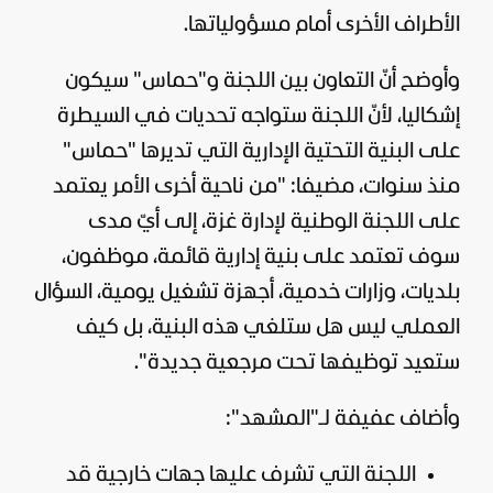
الأطراف الأخرى أمام مسؤولياتها.
وأوضح أنّ التعاون بين اللجنة و"حماس" سيكون
إشكاليا، لأنّ اللجنة ستواجه تحديات في السيطرة
على البنية التحتية الإدارية التي تديرها "حماس"
منذ سنوات، مضيفا: "من ناحية أخرى الأمر يعتمد
على اللجنة الوطنية لإدارة
غزة
، إلى أيّ مدى
سوف تعتمد على بنية إدارية قائمة، موظفون،
بلديات، وزارات خدمية، أجهزة تشغيل يومية، السؤال
العملي ليس هل ستلغي هذه البنية، بل كيف
ستعيد توظيفها تحت مرجعية جديدة".
وأضاف عفيفة لـ"المشهد":
اللجنة التي تشرف عليها جهات خارجية قد