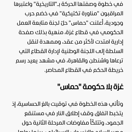
في خطوة وصفتها الحركة بـ"التاريخية" واعتبرها
المراقبون "مناورة تكتيكية" في خضم حرب
وجودية، أعلنت "
حماس
" حلّ لجنة متابعة العمل
الحكومي في
قطاع غزة
، منهية بذلك صفحة
إدارية امتدت لأكثر من عقد، وممهدة لنقل
السلطة إلى اللجنة الوطنية لإدارة القطاع التي
ترعاها واشنطن والقاهرة، في مشهد يعيد رسم
خريطة الحكم في القطاع المحاصر.
غزة بلا حكومة "حماس"
وتأتي هذه الخطوة في توقيت بالغ الحساسية، إذ
يتخبط اتفاق وقف إطلاق النار في مستنقع
الجمود، وتتلكّأ مفاوضات المرحلة الثانية حول