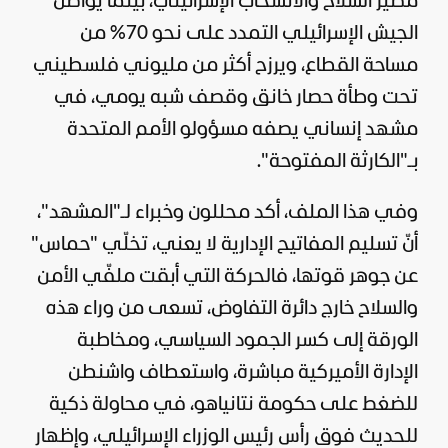
مصير السلاح والانسحاب الإسرائيلي، بينما يواصل
الجيش الإسرائيلي
التمدد على نحو 70% من
مساحة القطاع، ويرزح أكثر من مليوني فلسطيني
تحت وطأة حصار خانق وقصف شبه يومي، في
مشهد إنساني يصفه مسؤولو الأمم المتحدة
بـ"الكارثة المفتوحة".
وفي هذا الملف، أكد محللون وخبراء لـ"
المشهد
"،
أنّ تسليم المفاتيح الإدارية لا يعني، تخلّي "حماس"
عن جوهر قوتها، فالحركة التي أبقت ملفّي الأمن
والسلاح خارج دائرة التفاوض، تسعى من وراء هذه
الورقة إلى كسر الجمود السياسي، ومخاطبة
الإدارة الأميركية مباشرة، واستعطاف واشنطن
للضغط على حكومة نتانياهو، في محاولة ذكية
للحديث فوق رأس رئيس الوزراء الإسرائيلي، وإظهار