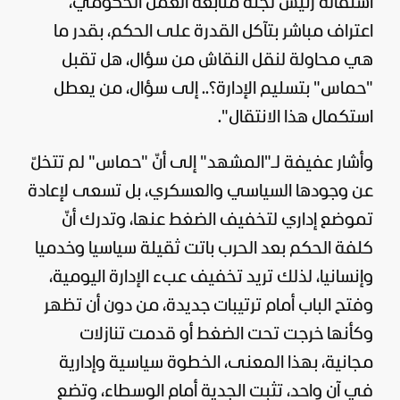
استقالة رئيس لجنة متابعة العمل الحكومي،
اعتراف مباشر بتآكل القدرة على الحكم، بقدر ما
هي محاولة لنقل النقاش من سؤال، هل تقبل
"حماس" بتسليم الإدارة؟.. إلى سؤال، من يعطل
استكمال هذا الانتقال".
وأشار عفيفة لـ"المشهد" إلى أنّ "حماس" لم تتخلّ
عن وجودها السياسي والعسكري، بل تسعى لإعادة
تموضع إداري لتخفيف الضغط عنها، وتدرك أنّ
كلفة الحكم بعد الحرب باتت ثقيلة سياسيا وخدميا
وإنسانيا، لذلك تريد تخفيف عبء الإدارة اليومية،
وفتح الباب أمام ترتيبات جديدة، من دون أن تظهر
وكأنها خرجت تحت الضغط أو قدمت تنازلات
مجانية، بهذا المعنى، الخطوة سياسية وإدارية
في آن واحد، تثبت الجدية أمام الوسطاء، وتضع