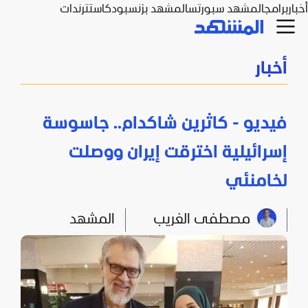
أخبار
برامج
المشهد سبورتس
المشهد بزنس
بودكاست
ترندات
أخبار
فيديو - كاثرين شاكدام.. جاسوسة
إسرائيلية اخترقت إيران ووصلت
لخامنئي
مصطفى الغريب
المشهد