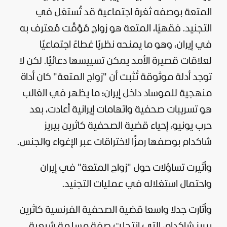
المتعة بوصفه ثغرة اجتماعية قد تُستغل في
التجنيد. فقهيًا، المتعة هو زواج مُؤقّت مُعترف به
في إيران، وهو ما يمنحه نظريًا غطاءً اجتماعيًا
لعلاقات قصيرة الأمد يمكن تسييسها دعائيًا. لكن لا
توجد أدلة موثوقة تُثبت أن "زواج المتعة" كان أداة
منهجية للموساد داخل إيران؛ ما يظهر في الغالب
هو تسريبات صحفية واتهامات إيرانية أعادت، بعد
حرب يونيو، إحياء قضية الصحفية كاثرين بيريز
شاكدام بوصفها رمزًا لاختراقات عبر الإغواء والجنس.
وأثيرت تساؤلات حول "زواج المتعة" في إيران
واحتمال استغلاله في عمليات التجنيد.
وأثارت جدلا واسعا قضية الصحفية الفرنسية كاثرين
بيريز شاكدام، التي انتحلت صفة مسلمة شيعية