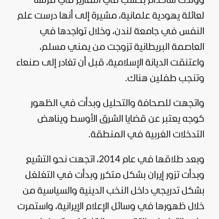
وولدت شاكدام بحسب في التقارير في
فرنسا
لعائلة يهودية علمانية، مشيرة إلى أنها درست علم
النفس في جامعة لندن، وخلال تواجدها في
العاصمة البريطانية تزوجت من يمني مسلم،
واعتنقت الديانة الإسلامية، قبل أن تغادر إلى صنعاء
وتنجب طفلين هناك.
واتجهت للصحافة والتحليل وبدأت في الظهور
كوجه يعتبر عن قضايا الشرق الأوسط ويناهض
التدخلات الغربية في المنطقة.
وبعد طلاقها في عام 2014، اتجهت نحو التشيع
وبدأت تزور إيران بشكل متكرر وبدأت في التغلغل
بشكل تدريجي داخل النخب الدينية والسياسية من
خلال ظهورها في وسائل الإعلام الإيرانية، واستمرت