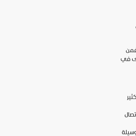
 فمن
جرى في
ثير
تصال
وسيلة