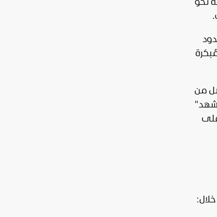
ة نحو
دود
ُبكرة
صل من
شهد
"
 على
لال: