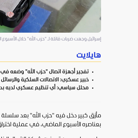
إسرائيل وجهت ضربات قاتلة لـ "حزب الله" خلال الأسبوع ا
هايلايت
تفجير أجهزة اتصال "حزب الله" وضعه في م
خبير عسكري: الاتصالات السلكية والرسائل ا
محلل سياسي: أي تنظيم عسكري لديه بدائ
مأزق كبير دخل فيه "
حزب الله
" بعد سلسلة ا
بعناصره الأسبوع الماضي، في عملية اختراق