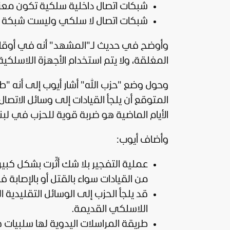
شبكات اتصال داخلية سلكية تكون معزو
شبكات اتصال لا سلكي وليست شبكة و
وأوضح في حديث لـ"المشهد" أنه في أوقات ا
المغلقة، ولا يتم استخدام الأجهزة اللاسلكي
وحول وضع "حزب الله" أشار أيوب إلى أنه "ط
المتوقع أن يلجأ القيادات إلى وسائل الاتصا
الأيام الماضية هو ضربة قوية للحزب في
لبن
وأضاف أيوب:
عملية التفجير بلا شك أثّرت بشكل كبير
من القيادات سواء بالقتل أو بالإصابة في
قد يلجأ الحزب إلى الوسائل التقليدية ا
اللاسلكي القديمة.
طريقة المراسلات اليدوية لها سلبيات 