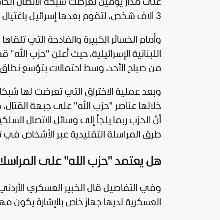
على مدار يومين تعرضت شبكة الاتصال الخاص
3 آلاف شخص، لتقوم بعدها إسرائيل باغتيال أبرز قيادات وحدة "الرضوان" في غارة جوية بالقرب من بيروت.
وأمام الخسائر الكبيرة والفادحة التي تلقاها
اللبنانية الإسرائيلية، حيث أعلن "حزب الل
من صباح الأحد، وسط احتمالات بتوّسع نطاق 
وبعد عملية الاختراق التي تعرضت لها شبكا
خلالها عناصر "حزب الله" على جبهة القتال
أنّ الحزب ربما يلجأ إلى وسائل الاتصال السل
طرق المراسلة التقليدية عبر الأشخاص في ت
هل يعتمد "حزب الله" على المراسلا
وفي التفاصيل قال الخبير العسكري الأردني،
العسكرية لديها جهاز خاص بالإشارة يكون م