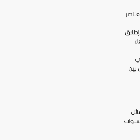
عناصر
إطلاق
اء
ي
 بين
ائل
لسنوات