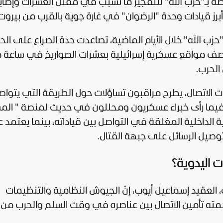
ة بـ"حزب الله" للتفجير ما تسبب في مقتل العشرات وإصاب
 "حزب الله" خلال الأيام الماضية، تصاعدت حدة الصراع على الح
ه" قصف مواقع عسكرية إسرائيلية بعشرات الصواريخ في ساعة م
الحرب.
ت الاتصال، يطرح مراقبون تساؤلات حول الطريقة التي يتوا
، فيما رأى خبراء عسكريون ومحللون في حديث لمنصة "
الم
كية الداخلية المغلقة في التواصل بين قياداته، بينما يعتمد
وصيل الرسائل على جبهة القتال.
ت اليدوية؟
 العقيد إسماعيل أيوب، إنّ الجيوش النظامية والتنظيمات
همته تأمين الاتصال بين عناصره في وقت السلم والحرب من خ