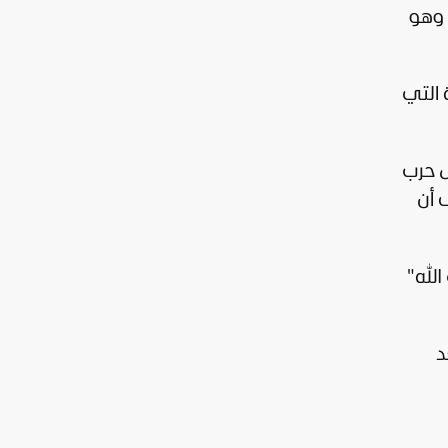
 وهو
 التي
ل حرب
 أن
الله"
د