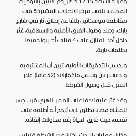
وقرابة الساعة 12.15 ظهر يوم الاثنين بالتوقيت
المحلي، تلقى مركز الاتصالات المشتركة في
مقاطعة موسكاتين بلاغا عن إطلاق نار في شارع
بارك، وعند وصول الفرق الأمنية والإسعافية، عُثر
داخل أحد المنازل على 4 قتلى أصيبوا جميعا
بطلقات نارية.
وبحسب التحقيقات الأولية، تبين أن المشتبه به
ويدعى رايان ويليس ماكفارلاند (52 عاما)، غادر
المنزل قبل وصول الشرطة.
وقد عُثر عليه لاحقا على الممر النهري قرب جسر
للمشاة مصابا بطلق ناري يُرجح أنه أطلقه على
نفسه، حيث فارق الحياة رغم محاولات إنقاذه.
وخلال عمليات البحث، اكتشفت الشرطة قتيلين