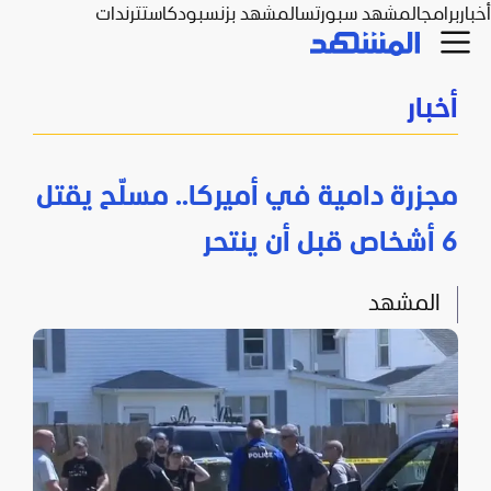
أخبار
برامج
المشهد سبورتس
المشهد بزنس
بودكاست
ترندات
أخبار
مجزرة دامية في أميركا.. مسلّح يقتل
6 أشخاص قبل أن ينتحر
المشهد