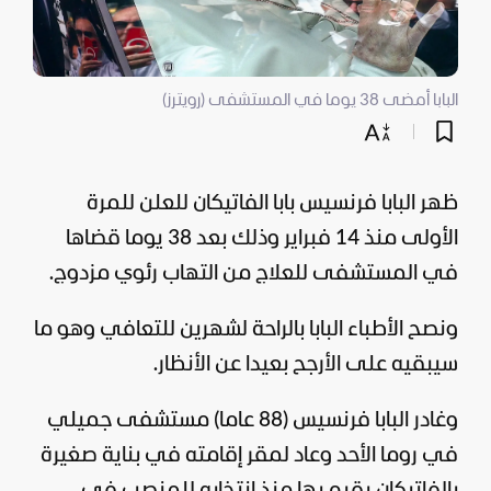
البابا أمضى 38 يوما في المستشفى (رويترز)
ظهر البابا فرنسيس بابا الفاتيكان للعلن للمرة
الأولى منذ 14 فبراير وذلك بعد 38 يوما قضاها
في المستشفى للعلاج من التهاب رئوي مزدوج.
ونصح الأطباء البابا بالراحة لشهرين للتعافي وهو ما
سيبقيه على الأرجح بعيدا عن الأنظار.
وغادر البابا فرنسيس (88 عاما) مستشفى جميلي
في روما الأحد وعاد لمقر إقامته في بناية صغيرة
بالفاتيكان يقيم بها منذ انتخابه للمنصب في