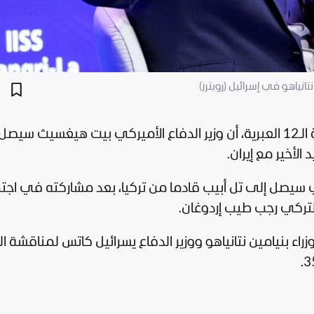
ياهو في إسرائيل (رويترز)
صل إلى
 الأخير مع
إيران
.
ركي سيصل إلى تل أبيب قادما من
تركيا
، بعد مشاركته في اجت
لتركي
رجب طيب إردوغان
.
ء بنيامين نتانياهو ووزير الدفاع يسرائيل كاتس لمناقشة ا