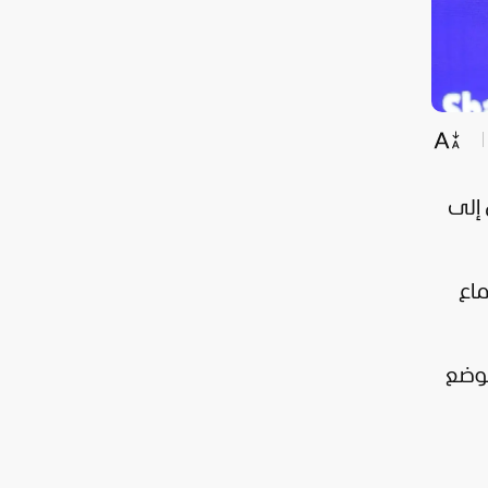
ماع
لوضع