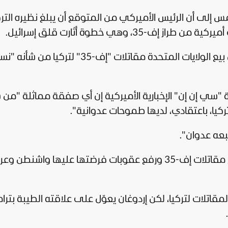
س إلى أن الرئيس الأميركي من المتوقع أن يبلغ نظيره الت
، وهي خطوة أثارت قلق إسرائيل.
 بيع
الولايات المتحدة
مقاتلات "إف-35" لتركيا من شأنه 
"سي إن إن" الإخبارية الأميركية إن أي صفقة مماثلة "من 
يا، باعتقادي، لديها طموحات عدوانية".
عه عدوان".
وتسعى تركيا لوضع حد لإقصائها من برنامج مقاتلات إف-35 ورفع عقوبات فرضتها عليها واشن
مقاتلات لتركيا، لكن
إردوغان
يعوّل على علاقته الطيبة بترا