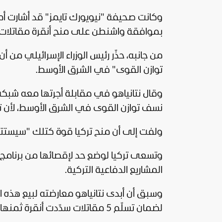
وكانت صحيفة "نيويورك تايمز" قد أشارت أم
بموافقة واشنطن على منح أنقرة مقاتلات أميركية من طراز إف-35
من جانبه، حذّر رئيس الوزراء الإسرائيلي من أن
توازن القوى" في الشرق الأوسط.
وقال نتانياهو في مقابلة أجرتها معه شبكة 
نسف توازن القوى في الشرق الأوسط، لأن ترك
ولفت إلى أن منح تركيا قوة كتلك "سيستتب
المشاريع الدفاعية التركية.
وسبق أن أبدى نتانياهو معارضته لبيع هذه ال
لضمان تسلّم 5 مقاتلات سدّدت أنقرة ثمنها.