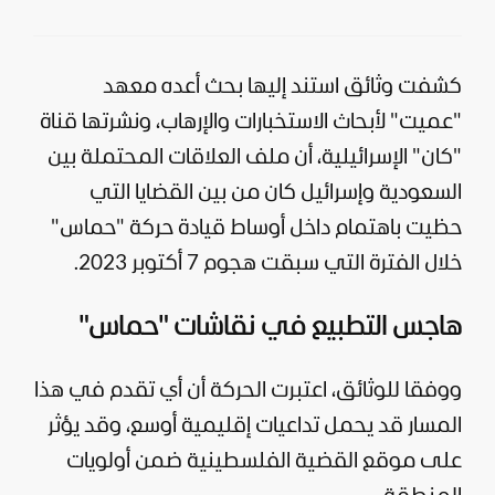
كشفت وثائق استند إليها بحث أعده معهد
"عميت" لأبحاث الاستخبارات والإرهاب، ونشرتها قناة
"كان" الإسرائيلية، أن ملف العلاقات المحتملة بين
السعودية
وإسرائيل كان من بين القضايا التي
حظيت باهتمام داخل أوساط قيادة حركة "
حماس
"
خلال الفترة التي سبقت هجوم 7 أكتوبر 2023.
هاجس التطبيع في نقاشات "حماس"
ووفقا للوثائق، اعتبرت الحركة أن أي تقدم في هذا
المسار قد يحمل تداعيات إقليمية أوسع، وقد يؤثر
على موقع القضية الفلسطينية ضمن أولويات