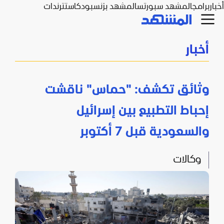
أخبار
برامج
المشهد سبورتس
المشهد بزنس
بودكاست
ترندات
أخبار
وثائق تكشف: "حماس" ناقشت
إحباط التطبيع بين إسرائيل
والسعودية قبل 7 أكتوبر
وكالات