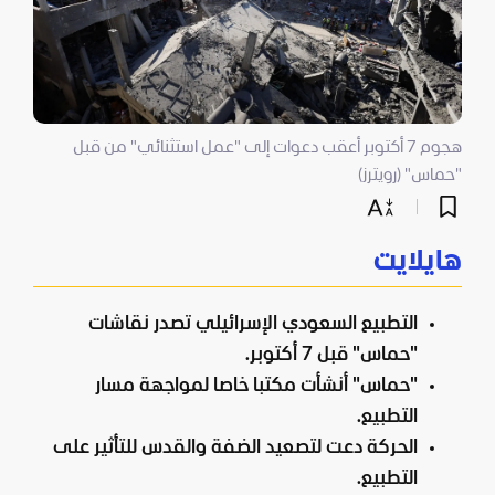
هجوم 7 أكتوبر أعقب دعوات إلى "عمل استثنائي" من قبل
"حماس" (رويترز)
هايلايت
التطبيع السعودي الإسرائيلي تصدر نقاشات
"حماس" قبل 7 أكتوبر.
"حماس" أنشأت مكتبا خاصا لمواجهة مسار
التطبيع.
الحركة دعت لتصعيد الضفة والقدس للتأثير على
التطبيع.