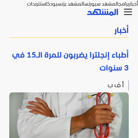
أخبار
برامج
المشهد سبورتس
المشهد بزنس
بودكاست
ترندات
أخبار
أطباء إنجلترا يضربون للمرة الـ15 في
3 سنوات
أ ف ب