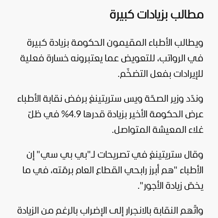
مطالب بزيادات كبيرة
ويطالب الأطباء المقيمون الحكومة بزيادة كبيرة
في الرواتب، للتعويض عما يعتبرونه خسارة فعلية
للإيرادات بفعل التضخّم.
وندّد وزير الصحّة ويس ستريتينغ برفض نقابة الأطباء
عرض الحكومة الأخير بزيادة قدرها 4.9% في ظلّ
غلاء المعيشة المتواصل.
وقال ستريتينغ في تصريحات لـ"بي بي سي" إن
الأطباء "هم أبرز رابحي القطاع العام برمّته، في ما
يخصّ زيادة الأجور".
واتّهم النقابة بالانجرار إلى الإضراب بالرغم من الزيادة