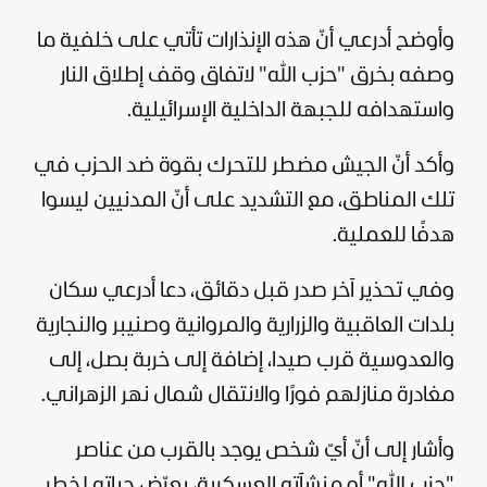
وأوضح أدرعي أنّ هذه الإنذارات تأتي على خلفية ما
وصفه بخرق "
حزب الله
" لاتفاق وقف إطلاق النار
واستهدافه للجبهة الداخلية الإسرائيلية.
وأكد أنّ الجيش مضطر للتحرك بقوة ضد الحزب في
تلك المناطق، مع التشديد على أنّ المدنيين ليسوا
هدفًا للعملية.
وفي تحذير آخر صدر قبل دقائق، دعا أدرعي سكان
بلدات العاقبية والزرارية والمروانية وصنيبر والنجارية
والعدوسية قرب صيدا، إضافة إلى خربة بصل، إلى
مغادرة منازلهم فورًا والانتقال شمال نهر الزهراني.
وأشار إلى أنّ أيّ شخص يوجد بالقرب من عناصر
"حزب الله" أو منشآته العسكرية، يعرّض حياته لخطر