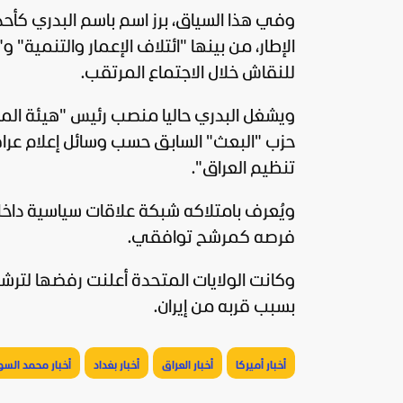
وفي هذا السياق، برز اسم باسم البدري كأحد
الإطار، من بينها "ائتلاف الإعمار والتنمية
للنقاش خلال الاجتماع المرتقب.
ويشغل البدري حاليا منصب رئيس "هيئة المس
حزب "البعث" السابق حسب وسائل إعلام عراق
تنظيم
العراق
".
ويُعرف بامتلاكه شبكة علاقات سياسية داخل
فرصه كمرشح توافقي.
وكانت
الولايات المتحدة
أعلنت رفضها لترشيح
بسبب قربه من
إيران
.
أخبار أميركا
أخبار العراق
أخبار بغداد
أخبار محمد الس