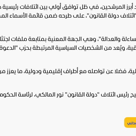
 أبرز المرشحين، في ظل توافق أولي بين ائتلافات رئيسية د
" و"ائتلاف دولة القانون"، على طرحه ضمن قائمة الأسماء ال
اءلة والعدالة"، وهي الجهة المعنية بمتابعة ملفات اجتثا
ية، ويُعد من الشخصيات السياسية المرتبطة بحزب "الدعوة
ية، فضلا عن تواصله مع أطراف إقليمية ودولية، ما يعزز من
 رئيس ائتلاف "دولة القانون" نور المالكي، لرئاسة الحكوم
وداني