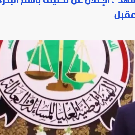
شهد": الإعلان عن تكليف باسم البدر
مقبل