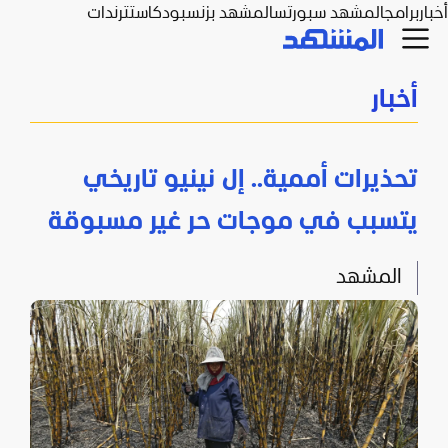
أخبار
برامج
المشهد سبورتس
المشهد بزنس
بودكاست
ترندات
أخبار
تحذيرات أممية.. إل نينيو تاريخي
يتسبب في موجات حر غير مسبوقة
المشهد