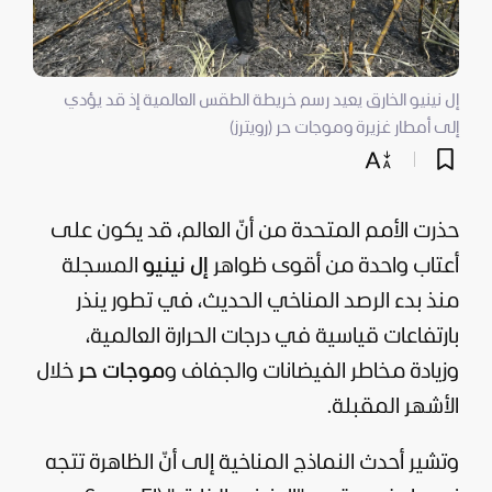
إل نينيو الخارق يعيد رسم خريطة الطقس العالمية إذ قد يؤدي
إلى أمطار غزيرة وموجات حر (رويترز)
حذرت الأمم المتحدة من أنّ العالم، قد يكون على
أعتاب واحدة من أقوى ظواهر
إل نينيو
المسجلة
منذ بدء الرصد المناخي الحديث، في تطور ينذر
بارتفاعات قياسية في درجات الحرارة العالمية،
وزيادة مخاطر الفيضانات والجفاف و
موجات حر
خلال
الأشهر المقبلة.
وتشير أحدث النماذج المناخية إلى أنّ الظاهرة تتجه