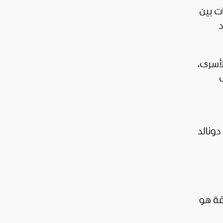
ت بين
د
لأسرى،
دونالد
قة هو