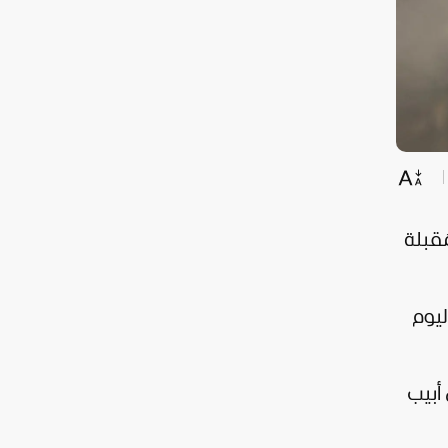
ُقبلة
ليوم
أبيب