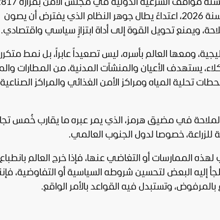
كاعتداء يمس جوهر النظام الدولي، كما عكسته مواقف الشرعية الدولية في مجلس
(2026)، ومجلس حقوق الإنسان بقراره 38 لسنة 2026، اعتداءً يطال جوهر النظام الذي يفترض أن يصون
حة، ويمنع تحويل القوة إلى أداة ابتزازٍ سياسي واقتصادي.
يجية، ومعها العالم بأسره، ليس تصعيداً عابراً، بل نمط متكرر
وكلاء، يستهدف الأعيان والمنشآت المدنية، من المطارات وال
طات تحلية المياه ومراكز الأمن الغذائي والمراكز الصناعية
ملاحة في مضيق هرمز، الذي يمر عبره ما يقارب خُمس تجار
ة للزراعة، خصوصا لدول الجنوب العالمي.
ه الممارسات أو التغاضي عنها، فإذا خرج العالم بانطباع 
جأ إليه البعض لتحسين شروطه السياسية أو التفاوضية، فإننا
بالمرفوض، وتستبدل فيه القواعد بالأمر الواقع.