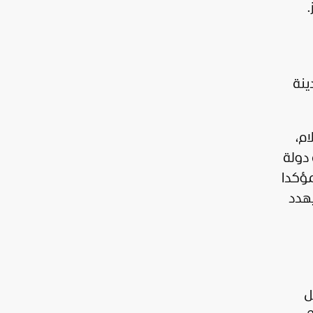
.
ا مدينة
ام،
دولة
مؤكدا
يهدد
ل