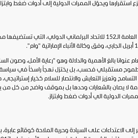
زع استقرارها ويحوّل الممرات الدولية إلى أدوات ضغط وابتزاز
جاء ذلك في كلمة أمام اجتماعات الجمعية العامة الـ152 للاتحاد البرلماني الدولي، التي تستضيفه
ام عنوانا بالغ الأهمية والدلالة وهو "رعاية الأمل، وصون السل
عن طموح مستقبلي فحسب، بل يختزل نهجاً راسخاً في
سياسة
لتسامح وتعزيز التعايش والانتصار للسلام كخيار إستراتيجي، 
قادمة لا يصان بالشعارات وحدها بل بموقف واضح من كل من 
لممرات الدولية الي أدوات ضغط وابتزاز.
لى الاعتداءات على السيادة وحرية الملاحة كوقائع عابرة، ب