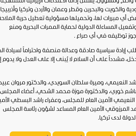
 واضح ومسؤول، يشمل إدانة الاعتداءات الإيرانية الممنهجة
ودية والكويت والبحرين وقطر وعمان والأردن وتركيا وأذربيجا
رفض أي مبررات لها، وتحميلها مسؤولية تعطيل حرية الملاحة
تفعيل المساءلة الدولية لحماية الممرات البحرية ومنع
ا يجوز توظيفه في أي صراع .
لب إرادة
سياسية
صادقة وعدالة منصفة واحتراماً لسيادة ال
خل، مشدداً على أن السلام لا يُبنى إلا على العدل ولا يدوم إل
اشد النعيمي، وميرة سلطان السويدي، والدكتور مروان عبيد
هاشم خوري، والدكتورة موزة محمد الشحي، أعضاء المجلس
 النعيمي الأمين العام للمجلس، وعفراء راشد البسطي الأمي
حمد المرزوقي الأمين العام المساعد لشؤون رئاسة المجلس
لدولة لدى
تركيا
.