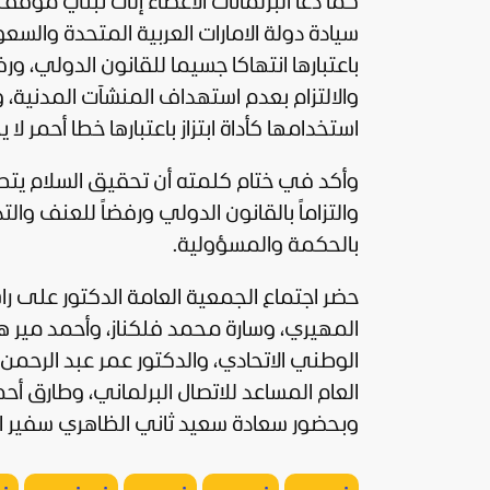
كما دعا البرلمانات الأعضاء إلى تبني موقف
سيادة دولة الامارات العربية المتحدة والسع
باعتبارها انتهاكا جسيما للقانون الدولي، و
والالتزام بعدم استهداف المنشآت المدنية، و
استخدامها كأداة ابتزاز باعتبارها خطا أحمر ل
وأكد في ختام كلمته أن تحقيق السلام يتط
والتزاماً بالقانون الدولي ورفضاً للعنف والتد
بالحكمة والمسؤولية.
حضر اجتماع الجمعية العامة الدكتور على ر
المهيري، وسارة محمد فلكناز، وأحمد مير 
الوطني الاتحادي، والدكتور عمر عبد الرحمن
العام المساعد للاتصال البرلماني، وطارق أ
وبحضور سعادة سعيد ثاني الظاهري سفير ا