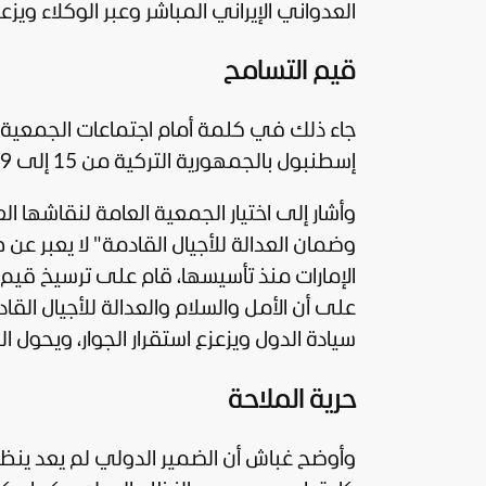
العدواني الإيراني المباشر وعبر الوكلاء ويزع
قيم التسامح
إسطنبول بالجمهورية التركية من 15 إلى 19 أبريل الجاري، وفق وكالة الأنباء الإماراتية "وام".
وأشار إلى اختيار الجمعية العامة لنقاشها الع
وضمان العدالة للأجيال القادمة" لا يعبر 
الإمارات منذ تأسيسها، قام على ترسيخ قيم ا
على أن الأمل والسلام والعدالة للأجيال ال
سيادة الدول ويزعزع استقرار الجوار، ويحول ا
حرية الملاحة
وأوضح غباش أن الضمير الدولي لم يعد ينظر إ