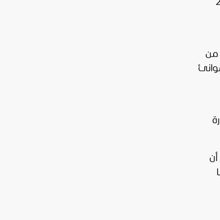
 الأمن بقراره 2817
 من
موانئ
ة
أن