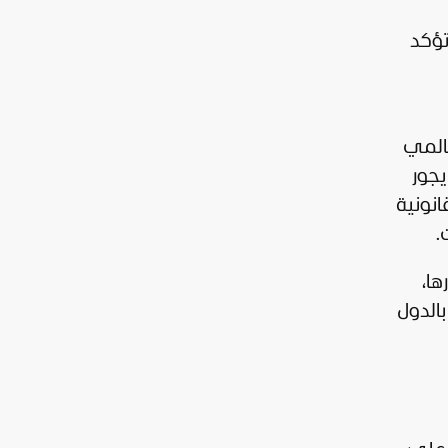
تؤكد
عالمي
يجور
انونية
.
ها،
بالدول