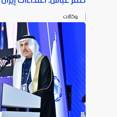
صقر غباش: اعتداءات إيران 
وكالات