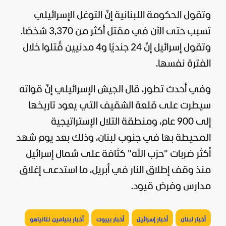
وتقول الحكومة اللبنانية إنّ التوغل الإسرائيلي
تسبب حتى الآن في مقتل أكثر من 3,370 شخصًا.
وتقول إسرائيل إنّ 24 جنديًا و4 مدنيين قُتلوا خلال
الفترة نفسها.
وفي أحدث تطور، قال
الجيش الإسرائيلي
إنّ قواته
سيطرت على قلعة الشقيف التي يعود تاريخها
إلى 900 عام، ومنطقة التلال الإستراتيجية
المحيطة بها في جنوب لبنان، وذلك بعد يوم شهد
أكثر ضربات "حزب الله" كثافة على شمال إسرائيل
منذ وقف إطلاق النار في أبريل، ما استدعى إغلاق
مدارس وفرض قيود.
أخبار لبنان
أخبار إسرائيل
أخبار بيروت
أخبار بنيامين نتانياهو