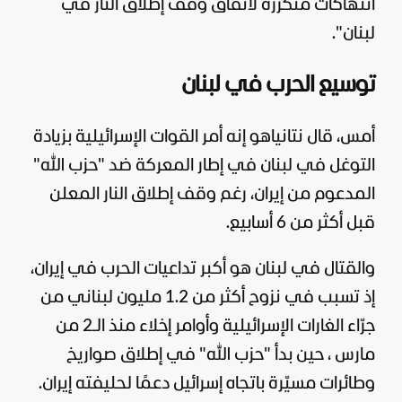
انتهاكات متكررة لاتفاق وقف إطلاق النار في
لبنان
".
توسيع الحرب في لبنان
أمس، قال نتانياهو إنه أمر القوات الإسرائيلية بزيادة
التوغل في لبنان في إطار المعركة ضد "حزب الله"
المدعوم من
إيران
، رغم وقف إطلاق النار المعلن
قبل أكثر من 6 أسابيع.
والقتال في لبنان هو أكبر تداعيات الحرب في إيران،
إذ تسبب في نزوح أكثر من 1.2 مليون لبناني من
جرّاء الغارات الإسرائيلية وأوامر إخلاء منذ الـ2 من
مارس ، حين بدأ "حزب الله" في إطلاق صواريخ
وطائرات مسيّرة باتجاه
إسرائيل
دعمًا لحليفته إيران.