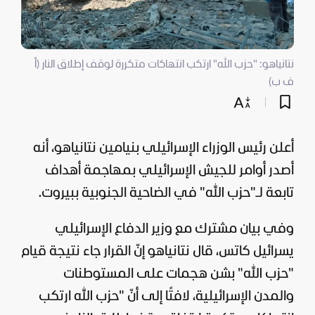
نتانياهو: "حزب الله" ارتكب انتهاكات متكررة لوقف إطلاق النار (أ
ف ب)
أعلن رئيس الوزراء الإسرائيلي بنيامين نتانياهو، أنه
أصدر أوامر للجيش الإسرائيلي بمهاجمة أهداف
تابعة لـ"
حزب الله
" في الضاحية الجنوبية ببيروت.
وفي بيان مشترك مع وزير الدفاع الإسرائيلي
يسرائيل كاتس، قال نتانياهو إنّ القرار جاء نتيجة قيام
"حزب الله" بشن هجمات على المستوطنات
والمدن الإسرائيلية، لافتًا إلى أنّ "حزب الله ارتكب