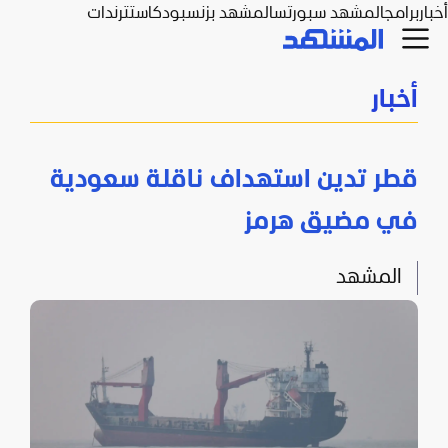
أخبار
برامج
المشهد سبورتس
المشهد بزنس
بودكاست
ترندات
أخبار
قطر تدين استهداف ناقلة سعودية
في مضيق هرمز
المشهد