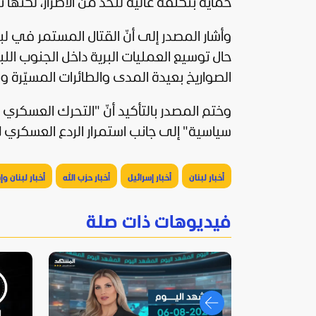
حماية بتكلفة عالية للحد من الأضرار، لكنها 
وأشار المصدر إلى أنّ القتال المستمر في لب
حال توسيع العمليات البرية داخل الجنوب الل
الصواريخ بعيدة المدى والطائرات المسيّرة
وختم المصدر بالتأكيد أنّ "التحرك العسكري 
سياسية
" إلى جانب استمرار الردع العسكري 
أخبار لبنان
أخبار إسرائيل
أخبار حزب الله
أخبار لبنان وإ
فيديوهات ذات صلة