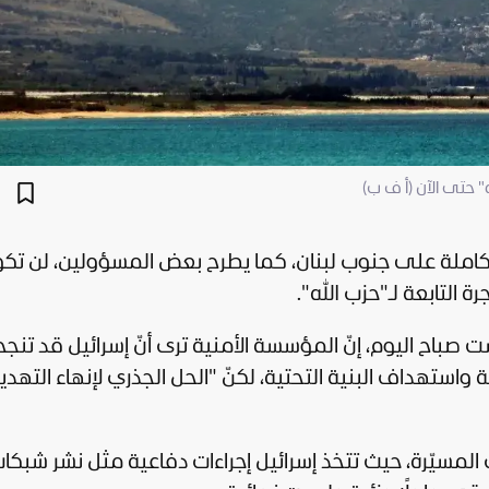
 حتى الآن (أ ف ب)
لكاملة على جنوب
لبنان
، كما يطرح بعض المسؤولين، لن تك
ة التابعة لـ"
حزب الله
".
 صباح اليوم، إنّ المؤسسة الأمنية ترى أنّ
إسرائيل
قد تنج
واستهداف البنية التحتية، لكنّ "الحل الجذري لإنهاء التهديد
 المسيّرة، حيث تتخذ إسرائيل إجراءات دفاعية مثل نشر شبكا