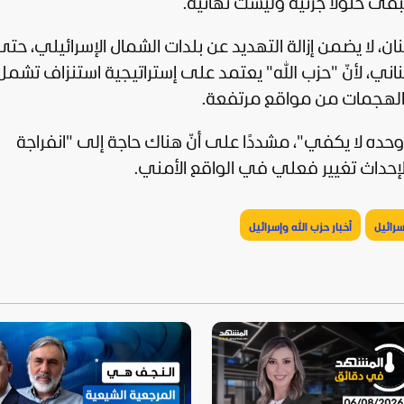
تبقى حلولًا جزئية وليست نهائية.
نان، لا يضمن إزالة التهديد عن بلدات الشمال الإسرائيلي، ح
بناني، لأنّ "حزب الله" يعتمد على إستراتيجية استنزاف تشمل
 والهجمات من مواقع مرتفعة.
وحده لا يكفي"، مشددًا على أنّ هناك حاجة إلى "انفراجة
لإحداث تغيير فعلي في الواقع الأمني.
سرائيل
أخبار حزب الله وإسرائيل