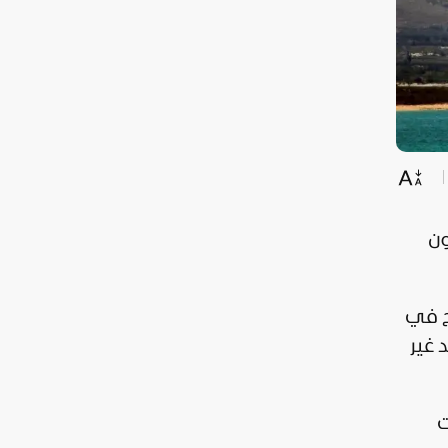
ون
ح في
 غير
ت