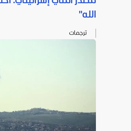
مصدر أمني إسرائيلي: احت
الله"
ترجمات