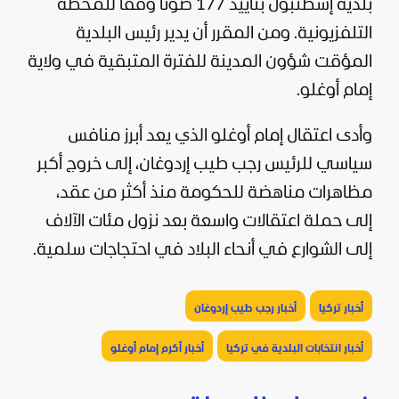
بلدية إسطنبول بتأييد 177 صوتا وفقا للمحطة
التلفزيونية. ومن المقرر أن يدير رئيس البلدية
المؤقت شؤون المدينة للفترة المتبقية في ولاية
إمام أوغلو.
وأدى اعتقال إمام أوغلو الذي يعد أبرز منافس
سياسي للرئيس
رجب طيب إردوغان
، إلى خروج أكبر
مظاهرات مناهضة للحكومة منذ أكثر من عقد،
إلى حملة اعتقالات واسعة بعد نزول مئات الآلاف
إلى الشوارع في أنحاء البلاد في احتجاجات سلمية.
أخبار تركيا
أخبار رجب طيب إردوغان
أخبار انتخابات البلدية في تركيا
أخبار أكرم إمام أوغلو