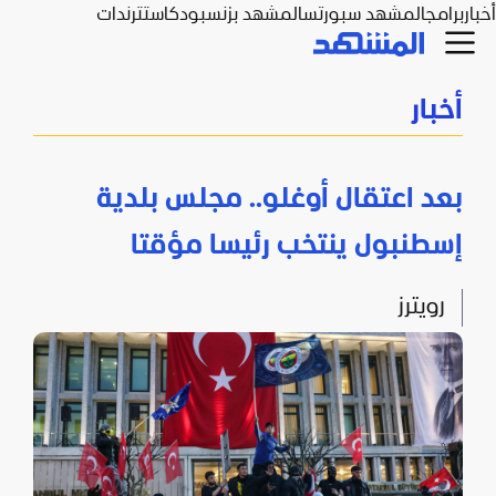
أخبار
برامج
المشهد سبورتس
المشهد بزنس
بودكاست
ترندات
أخبار
بعد اعتقال أوغلو.. مجلس بلدية
إسطنبول ينتخب رئيسا مؤقتا
رويترز