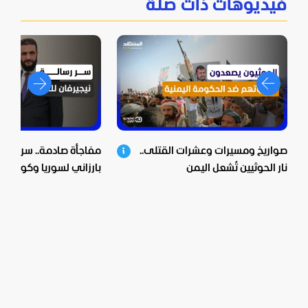
فيديوهات ذات صلة
صواريخ ومسيرات وعشرات القتلى..
مفاجأة صادمة.. سر زيارة 
نار الحوثيين تُشعل اليمن
بارزاني لسوريا وكواليس 
الشرع