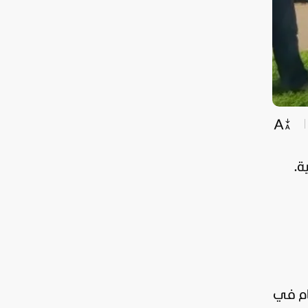
ة.
ام في