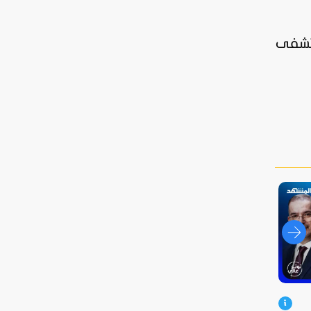
ستشفى