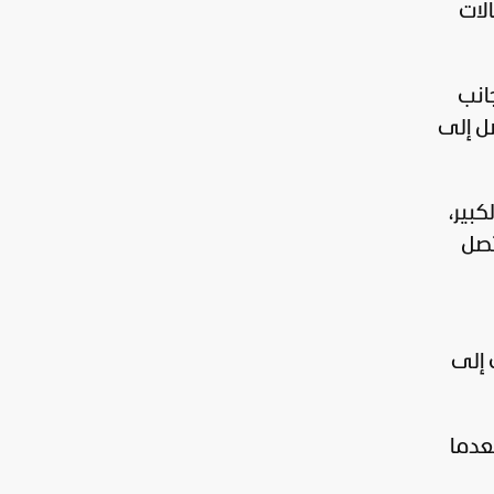
لات
انب
ل إلى
كبير،
تصل
 إلى
عدما