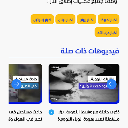
"وقف جميع عمليات إطلاق النار".
أخبار أميركا
أخبار إيران
أخبار لبنان
أخبار إسرائيل
أخبار حزب الله
فيديوهات ذات صلة
ذكرى حادثة هيروشيما النووية.. بؤر
حادث مستحيل في الصين.
مشتعلة تهدد بعودة الويل النووي!
تطير في الهواء وتعلق