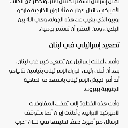
يمثل
إسرائيل
السفير يحيئيل لايتر، ويحضر عن الجانب
الأميركي دانيال هولر ممثلًا لوزير الخارجية ماركو
روبيو الذي يغيب عن هذه الجولة، وهي الـ4 بين
البلدين، ومن المقرر أن تستمر يومين.
تصعيد إسرائيلي في لبنان
وأمس أعلنت إسرائيل عن تصعيد كبير في لبنان،
بعد أن أعلن رئيس الوزراء الإسرائيلي بنيامين نتانياهو
أنه أمر
الجيش الإسرائيلي
باستهداف الضاحية
الجنوبية ببيروت.
وأدت هذه الخطوة إلى تعطّل المفاوضات
الأميركية الإيرانية، وأعلنت
إيران
أنها ستوقف
الرسائل مع
أميركا
دعمًا لحليفها في لبنان "حزب