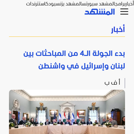
أخبار
برامج
المشهد سبورتس
المشهد بزنس
بودكاست
ترندات
أخبار
بدء الجولة الـ4 من المباحثات بين
لبنان وإسرائيل في واشنطن
أ ف ب