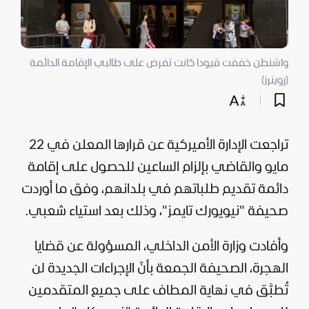
واشنطن خففت قيودا كانت تفرض على طالبي الإقامة الدائمة
(رويترز)
تراجعت الإدارة الأميركية عن قرارها المعلن في 22
مايو والقاضي بإلزام الساعين للحصول على إقامة
دائمة تقديم طلباتهم في بلدانهم، وفق ما أوردت
صحيفة "نيويورك تايمز"، وذلك بعد استياء شعبي.
وأفادت وزارة الأمن الداخلي، المسؤولة عن قضايا
الهجرة، الصحيفة الجمعة بأنّ الإجراءات الجديدة لن
تُطبَّق في نهاية المطاف على جميع المتقدمين