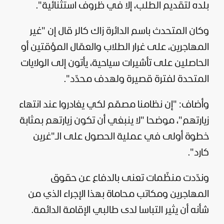
بلده لتقديم الطلب، إلا في ظروف استثنائية".
وكان المتحدث باسم الدائرة زاك كالر قال إن "غير
المهاجرين، على غرار الطلاب والعمّال المؤقتين أو
الحاصلين على تأشيرات سياحية، يأتون إلى الولايات
المتحدة لفترة قصيرة ولهدف محدّد".
وأضاف: "إن نظامنا مصمّم لكي يغادروا عند انتهاء
زيارتهم"، موضحا "لا ينبغي أن تكون زيارتهم بمثابة
خطوة أولى في عملية الحصول على الـ"غرين
كارد".
وندّدت منظّمات تعنى بالدفاع عن حقوق
المهاجرين ومكاتب محاماة بهذا الإجراء الذي من
شأنه أن يثير التباسا لدى طالبي الإقامة الدائمة.