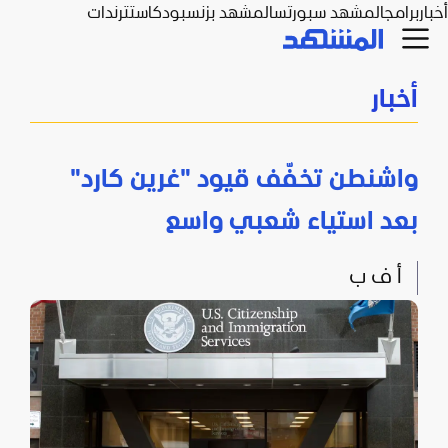
أخبار
برامج
المشهد سبورتس
المشهد بزنس
بودكاست
ترندات
أخبار
واشنطن تخفّف قيود "غرين كارد"
بعد استياء شعبي واسع
أ ف ب