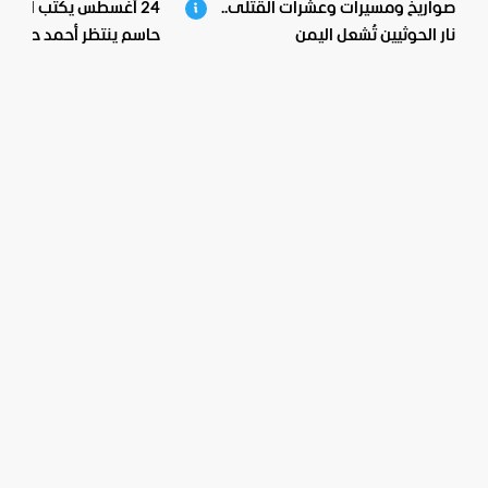
صواريخ ومسيرات وعشرات القتلى..
24 أغسطس يكتب النهاية
نار الحوثيين تُشعل اليمن
حاسم ينتظر أحمد حسو
الأسد