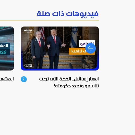
فيديوهات ذات صلة
انهيار إسرائيل.. الخطة التي ترعب
المشهد اليوم
نتانياهو وتهدد حكومته!