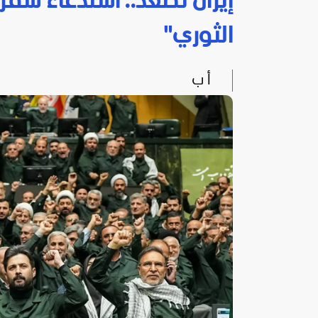
إيران تصعد.. استدعاء سفر
الثوري"
أ ب