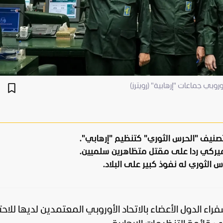
وروبي جماعات "إرهابية" (رويترز)
 تصنيف "الحرس الثوري" كتنظيم "إرهابي".
ميركي ردا على مقتل متظاهرين سلميين.
 الثوري له نفوذ كبير على البلاد.
راء الدول الأعضاء بالاتحاد الأوروبي المعتمدين لديها للاحت