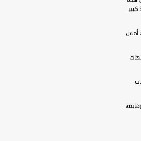
ن هذه
 كبير
ت أمس
جهات
لى
هابية،