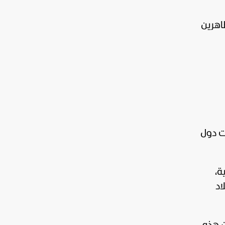
اهرين
ت دول
ية،
اد