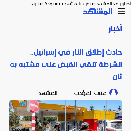
أخبار
برامج
المشهد سبورتس
المشهد بزنس
بودكاست
ترندات
أخبار
حادث إطلاق النار في إسرائيل..
الشرطة تلقي القبض على مشتبه به
ثان
منى المؤدب
المشهد