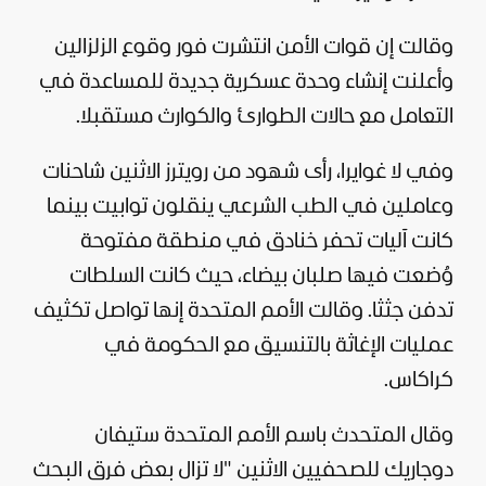
وقالت إن قوات الأمن انتشرت فور وقوع الزلزالين
وأعلنت إنشاء وحدة عسكرية جديدة للمساعدة في
التعامل مع حالات الطوارئ والكوارث مستقبلا.
وفي لا غوايرا، رأى شهود من رويترز الاثنين شاحنات
وعاملين في الطب الشرعي ينقلون توابيت بينما
كانت آليات تحفر خنادق في منطقة مفتوحة
وُضعت فيها صلبان بيضاء، حيث كانت السلطات
تدفن جثثا. وقالت الأمم المتحدة إنها تواصل تكثيف
عمليات الإغاثة بالتنسيق مع الحكومة في
كراكاس.
وقال المتحدث باسم الأمم المتحدة ستيفان
دوجاريك للصحفيين الاثنين "لا تزال بعض فرق البحث