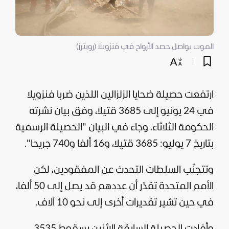
الموت يواصل حصد الأرواح في فنزويلا (رويترز)
ارتفعت حصيلة ضحايا الزلزالين اللذين ضربا فنزويلا
في 24 يونيو إلى 3685 قتيلا، وفق بيان نشرته
الحكومة الثلاثاء.
وجاء في البيان "الحصيلة الرسمية
بتاريخ 7 يوليو: 3685 قتيلا، و16 ألفا و740 جريحا".
وتتجنّب السلطات التحدث عن المفقودين، لكن
الأمم المتحدة تقدّر أن عددهم قد يصل إلى 50 ألفا،
في حين تشير تقديرات أخرى إلى نحو 10 آلاف.
وأفادت الحصيلة السابقة الإثنين بسقوط 3535