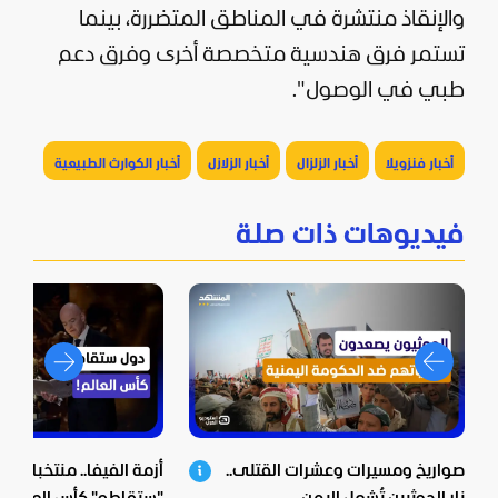
والإنقاذ منتشرة في المناطق المتضررة، بينما
تستمر فرق هندسية متخصصة أخرى وفرق دعم
طبي في الوصول".
أخبار فنزويلا
أخبار الزلزال
أخبار الزلازل
أخبار الكوارث الطبيعية
فيديوهات ذات صلة
صواريخ ومسيرات وعشرات القتلى..
أزمة الفيفا.. منتخبات أور