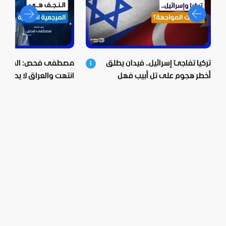
تركيا تفاجئ إسرائيل.. فيدان يطلق
مصطفى فحص: الشيعية 
أخطر هجوم على تل أبيب فهل
انتهت والعراق لا يحكم م
اقتربت المواجهة؟