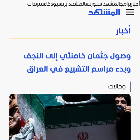
أخبار
برامج
المشهد سبورتس
المشهد بزنس
بودكاست
ترندات
أخبار
وصول جثمان خامنئي إلى النجف
وبدء مراسم التشييع في العراق
وكالات