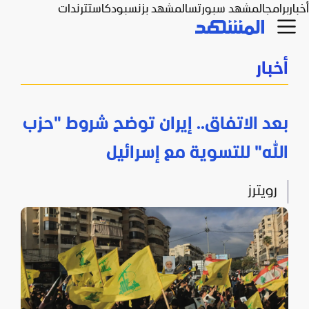
أخبار
برامج
المشهد سبورتس
المشهد بزنس
بودكاست
ترندات
أخبار
بعد الاتفاق.. إيران توضح شروط "حزب
الله" للتسوية مع إسرائيل
رويترز