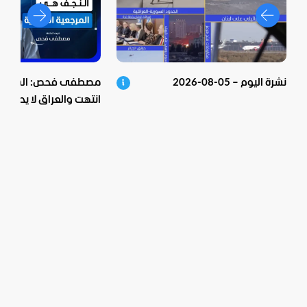
نشرة اليوم – 05-08-2026
مصطفى فحص: الشيعية 
انتهت والعراق لا يحكم م