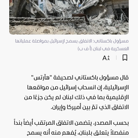
مسؤول باكستاني: الاتفاق يسمح لإسرائيل بمواصلة عملياتها
العسكرية في لبنان (أ ف ب)
قال مسؤول باكستاني لصحيفة "هآرتس"
الإسرائيلية، إن انسحاب
إسرائيل
من مواقعها
الإقليمية بما في ذلك
لبنان
لم يكن جزءًا من
الاتفاق الذي تمّ بين
أميركا
وإيران.
بحسب المصدر، يتضمن الاتفاق المرتقب أيضاً بنداً
منفصلاً يتعلق بلبنان، يُفهم منه أنه يسمح