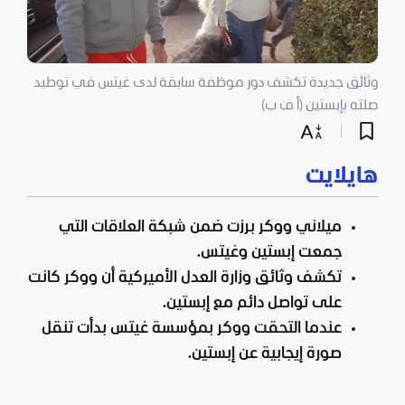
وثائق جديدة تكشف دور موظفة سابقة لدى غيتس في توطيد
صلته بإبستين (أ ف ب)
هايلايت
ميلاني ووكر برزت ضمن شبكة العلاقات التي
جمعت إبستين وغيتس.
تكشف وثائق وزارة العدل الأميركية أن ووكر كانت
على تواصل دائم مع إبستين.
عندما التحقت ووكر بمؤسسة غيتس بدأت تنقل
صورة إيجابية عن إبستين.