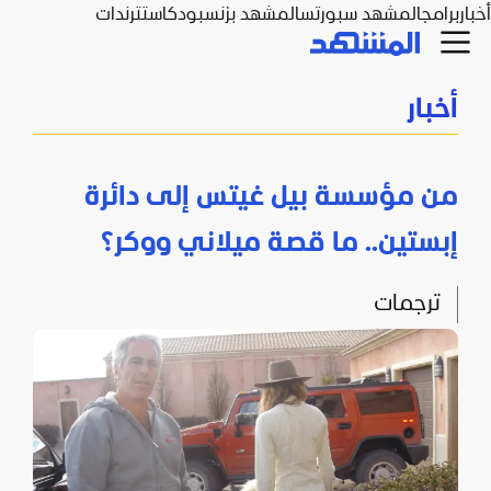
أخبار
برامج
المشهد سبورتس
المشهد بزنس
بودكاست
ترندات
أخبار
من مؤسسة بيل غيتس إلى دائرة
إبستين.. ما قصة ميلاني ووكر؟
ترجمات