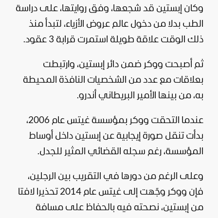
وكان إبستين قد شجعها، وفق روايتها، على دراسة
الطب بدلا من دخول عالم عروض الأزياء، لتبدأ منذ
ذلك الوقت علاقة طويلة استمرت قرابة 3 عقود.
ثم أصبحت ووكر ضمن دائر إبستين، وارتبطت
بعلاقات مع عدد من الشخصيات النافذة المحيطة
به، من بينها الأمير البريطاني أندرو.
عندما التحقت ووكر بمؤسسة غيتس عام 2006،
بدأت تنقل صورة إيجابية عن إبستين داخل أوساط
المؤسسة، رغم سجله القضائي المثير للجدل.
وعلى الرغم من دورها في التقريب بين الرجلين،
فإن ووكر وجّهت إلى غيتس عام 2014 تحذيرا لافتا
من إبستين، نصحته فيه بالحفاظ على مسافة