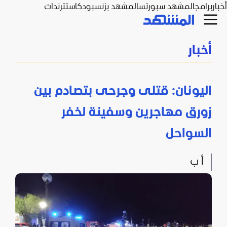
أخبار
برامج
المشهد سبورتس
المشهد بزنس
بودكاست
ترندات
أخبار
اليونان: قتلى وجرحى بتصادم بين
زورق مهاجرين وسفينة لخفر
السواحل
أ ب