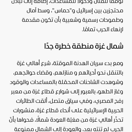
توقفًا للقتال ودخولًا للمساعدات، إضافة إلى تبادل
محتجزين بين إسرائيل و"حماس"، وسط آمال
وطموحات رسمية وشعبية بأن تكون مقدمة
لإنهاء الحرب تمامًا.
شمال غزة منطقة خطرة جدًا
ومع بدء سريان الهدنة الموقتة، شرع أهالي
غزة
بالتنقل نحو أحيائهم و منازلهم، وقضاء حوائجهم،
وشوهدت الشاحنات المحمّلة بالمساعدات والوقود
وغاز الطهو، بالعبور إلى شوارع قطاع غزة من معبر
رفح المصري، وفي سياق متصل، ألقت الطائرات
الحربية الإسرائيلية على أنحاء قطاع غزة، منشورات
تحذّر أهالي غزة من مغبّة العودة شمالًا، فحواها بأنّ
الحرب لم تنتهِ بعد، والعودة إلى الشمال ممنوعة