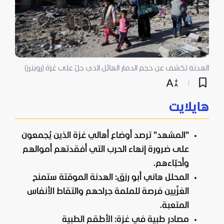
الهدنة تكشف عن حجم الدمار الهائل الذي حلّ على غزة (رويترز)
هايلايت
"المشهد" ترصد أوضاع أهالي غزة الذين يُجمعون
على ضرورة إنهاء الحرب التي أفقدتهم أموالهم
وأحبّاءهم.
المحلل هاني أبو رزق: الهدنة الموقتة ستمنح
الغزّيين فرصة للملمة جراحهم والتقاط الأنفاس
المتعبة.
مصادر طبية في غزة: الأطقم الطبية