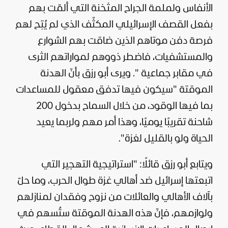
الأنفاس ولملمة الجراح المثخنة التي ألمّت بهم
بفعل القصف الإسرائيلي المكثّف الذي لم يُتِح لهم
فرصة دفن موتاهم الذين ضاقت بهم الشوارع
والمستشفيات، فاضطر ذووهم لمواراتهم الثرى
في مقابر جماعية ". ويرى أبو رزق بأنّ الهدنة
الموقتة "سيكون فيها تدفق معقول للمساعدات
بما فيها الوقود، من خلال السماح بدخول 200
شاحنة تقريبًا يوميًا، وهذا أمر مهم ولربما يعيد
الحياة ولو بالقليل لغزة".
ويتابع أبو رزق قائلًا: "استراتيجية التهجير التي
اتبعتها إسرائيل ضد أهالي غزة طوال الحرب، وما حلّ
بآلاف الأهالي والعائلات من نزوح وفقدان لمنازلهم
ولوازمهم، فإنّ هذه الهدنة الموقتة ستُسهم في