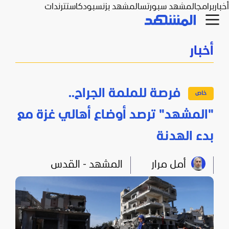
أخبار
برامج
المشهد سبورتس
المشهد بزنس
بودكاست
ترندات
أخبار
فرصة للملمة الجراح..
"المشهد" ترصد أوضاع أهالي غزة مع
بدء الهدنة
أمل مرار
المشهد - القدس