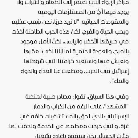
مراكز الإيواء التي تفتقر إلى الطعام والشراب ولا
يوجد فيها أيُّ من المستلزمات اليومية
والمقومات الحياتية، "لا نريد حربًا، نحن شعب عظيم
ويحب الحياة والفرح، لكنّ هذه الحرب الطاحنة أخذت
في طريقها الأخضر واليابس، لكنّ الأمل موجود
بالفرح، والعودة الحتمية لمنازلنا لكي نعمّرها
ونعيش فيها ونستعيد كرامتنا التي شوهتها
إسرائيل في الحرب، وقطعت عنا الغذاء والدواء
والماء".
وفي هذا السياق، تقول مصادر طبية لمنصة
"المشهد"، على الرغم من الخراب والدمار
الإسرائيلي الذي لحق بالمستشفيات كافة في
غزة، والتي خرجت معظمها عن الخدمة ولحقت بها
مئات الخسائر، نحن سنقوم بإعادة تشغيل