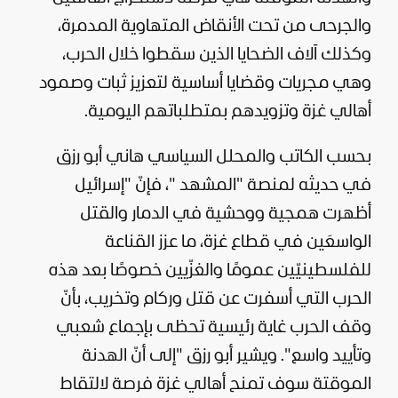
والجرحى من تحت الأنقاض المتهاوية المدمرة،
وكذلك آلاف الضحايا الذين سقطوا خلال الحرب،
وهي مجريات وقضايا أساسية لتعزيز ثبات وصمود
أهالي غزة وتزويدهم بمتطلباتهم اليومية.
بحسب الكاتب والمحلل السياسي هاني أبو رزق
في حديثه لمنصة "
المشهد
"، فإنّ "إسرائيل
أظهرت همجية ووحشية في الدمار والقتل
الواسعَين في قطاع غزة، ما عزز القناعة
للفلسطينيّين عمومًا والغزّيين خصوصًا بعد هذه
الحرب التي أسفرت عن قتل وركام وتخريب، بأنّ
وقف الحرب غاية رئيسية تحظى بإجماع شعبي
وتأييد واسع". ويشير أبو رزق "إلى أنّ الهدنة
الموقتة سوف تمنح أهالي غزة فرصة لالتقاط