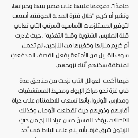
صامدًا". دموعها غلبتها على مصير بيتها وجيرانها،
وتشير أم كريم "خلال فترة الهدنة الموقتة، أسعى
لتوفير المستلزمات الأساسية لأسرتي التي تعاني
قلة الملابس الشتوية وقلة التغذية". حيث غادرت
أم كريم منزلها وكغيرها من النازحين، لم تحمل
سوى القليل من الأمتعة بفعل القصف المدفعيّ
لمنطقة سكنهم أثناء نزوحهم.
فيما أكدت العوائل التي نزحت من مناطق عدة
في غزة نحو مراكز الإيواء ومحيط المستشفيات
ومدارس الأونروا، بأنها تسعى للاطمئنان على حياة
أقاربهم وذويهم حيث تقطعت الأوصال وكذلك
الاتصالات، يؤكد المسنّ حسن عياد النازح من حيّ
الزيتون شرق غزة، بأنه ينام على البلاط في أحد