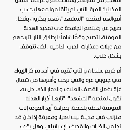
التهجير من منازلهم ومناطقهم وطريقة العيش
المضنية المرة، التي لم يتأقلموا معها بحسب
أقوالهم لمنصة "المشهد"، فهم يعبّرون بشكل
صريح عن رغبتهم الجامحة في تمديد الهدنة
الموقتة، لتصبح وقفًا شاملًا لإطلاق النار، لتريحهم
من ويلات وعذابات الحرب الدامية.. لكن تتوقف
بشكل كلي.
أم كريم سلمان والتي تقيم في أحد مراكز الإيواء
في جنوبي غزة والتي نزحت وأسرتها من شمال
غزة بفعل القصف العنيف والدمار الذي حل به،
تقول لمنصة "المشهد": "تابعنا أخبار الهدنة
الموقتة لحظة بلحظة، بصراحة أريد العودة إلى
منزلي في مدينة بيت لاهيا، ومعرفة إذا كان قد
نجا من الغارات والقصف الإسرائيلي وهل بقي