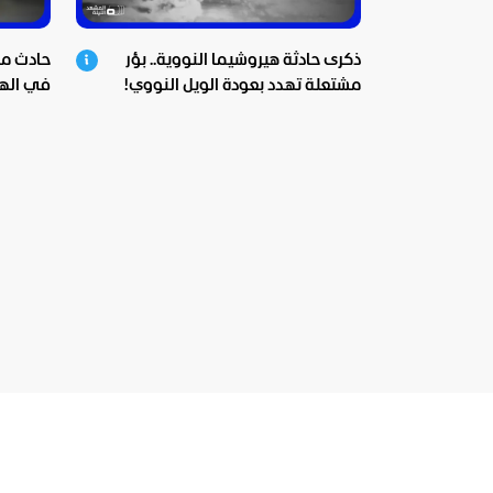
ذكرى حادثة هيروشيما النووية.. بؤر
حادث مس
مشتعلة تهدد بعودة الويل النووي!
في اله