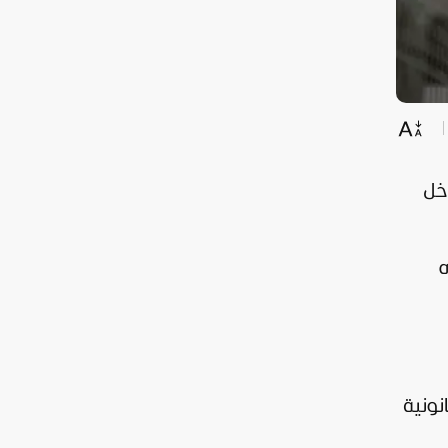
اخل
ه
نونية