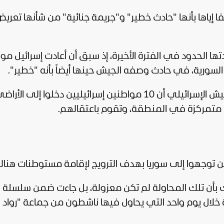
ا إياها بأنها "حادث خطير" و"جريمة جنائية" من شأنها تعري
ا الحدود في الفترة الأخيرة، إذ سبق أن أعادت
إسرائيل
موا
ي السورية، في حادث وصفه الجيش حينها أيضاً بأنه "خطير".
وفي تلك الواقعة، أعلن المتحدث باسم الجيش الإسرائيلي أن 10 مواطنين إسرائيليين دخلوا إلى الأر
 متمركزة في المنطقة، وتقوم باعتقالهم.
ين توجهوا إلى سوريا بهدف الترويج لإقامة مستوطنات هناك
ذاك بأن تلك المحاولة لم تكن معزولة، بل جاءت ضمن سلسلة
عة خلال يوم واحد التي يحاول فيها ناشطون من جماعة "رواد