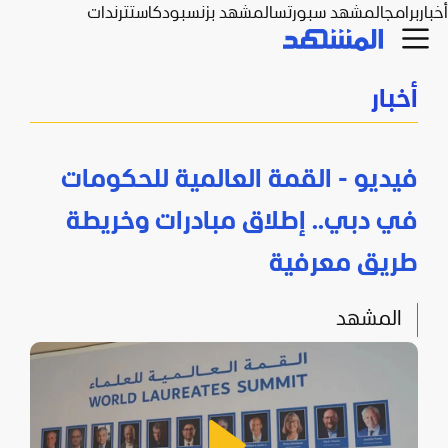
أخبار
برامج
المشهد سبورتس
المشهد بزنس
بودكاست
ترندات
أخبار
فيديو - القمة العالمية للحكومات
في دبي.. إطلاق مبادرات وخريطة
طريق معرفية
المشهد