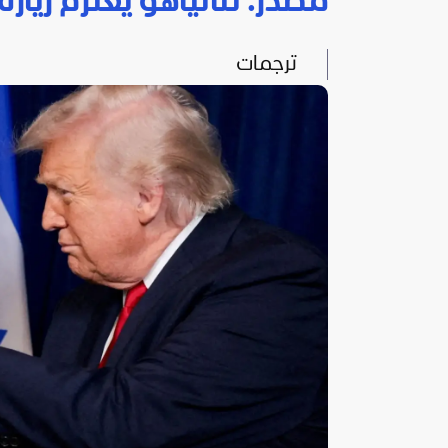
مصدر: نتانياهو يعتزم زيار
ترجمات