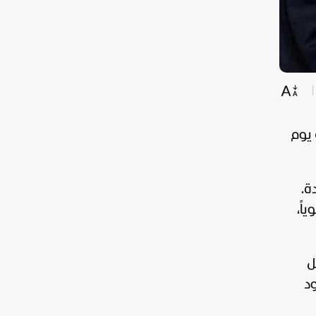
يوم
ة.
رات دولار سنوياً،
ل
ود