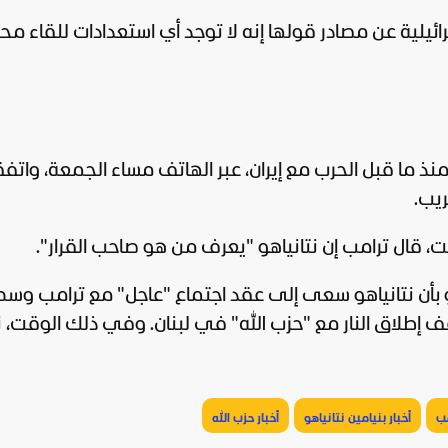
يلية عن مصادر قولها إنه لا توجد أي استعدادات للقاء مح
 منذ ما قبل الحرب مع
إيران
، عبر الهاتف مساء الجمعة، واتفق
يب.
ال ترامب إن نتانياهو "يعرف من هو صاحب القرار".
بأن نتانياهو سعى إلى عقد اجتماع "
عاجل
" مع ترامب وسط
 إطلاق النار مع "
حزب الله
" في
لبنان
. وفي ذلك الوقت، 
مب
أخبار بنيامين نتانياهو
أخبار حزب الله