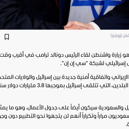
ل (رويترز)
ياهو زيارة واشنطن لقاء الرئيس
دونالد ترامب
في أقرب وقت 
 إسرائيلي لشبكة "سي إن إن".
لإيراني واتفاقية أمنية جديدة بين
إسرائيل
والولايات المتحد
ومن المقرر أن تنتهي الاتفاقية الحالية بين البلدين، التي تتلقى إسرائيل بموجبها 3.8 مليا
يل والسعودية سيكون أيضاً على جدول الأعمال، وهو ما يمث
عوديون مراراً وتكراراً أنهم لن يتجهوا نحو التطبيع دون وج
.