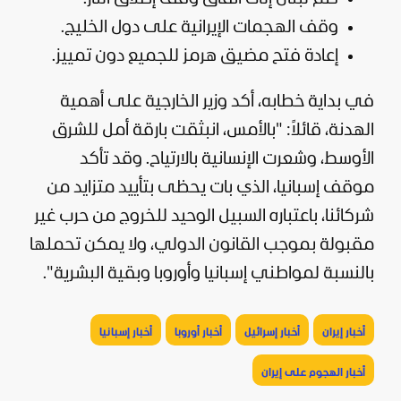
وقف الهجمات الإيرانية على دول الخليج.
إعادة فتح مضيق هرمز للجميع دون تمييز.
في بداية خطابه، أكد وزير الخارجية على أهمية
الهدنة، قائلاً: "بالأمس، انبثقت بارقة أمل للشرق
الأوسط، وشعرت الإنسانية بالارتياح. وقد تأكد
موقف إسبانيا، الذي بات يحظى بتأييد متزايد من
شركائنا، باعتباره السبيل الوحيد للخروج من حرب غير
مقبولة بموجب القانون الدولي، ولا يمكن تحملها
بالنسبة لمواطني إسبانيا وأوروبا وبقية البشرية".
أخبار إيران
أخبار إسرائيل
أخبار أوروبا
أخبار إسبانيا
أخبار الهجوم على إيران