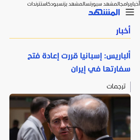
أخبار
برامج
المشهد سبورتس
المشهد بزنس
بودكاست
ترندات
أخبار
ألباريس: إسبانيا قررت إعادة فتح
سفارتها في إيران
ترجمات