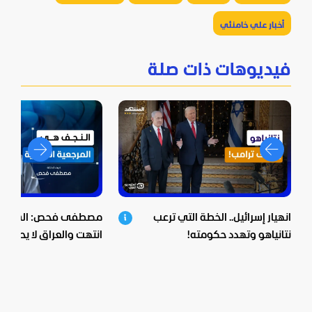
أخبار علي خامنئي
فيديوهات ذات صلة
انهيار إسرائيل.. الخطة التي ترعب
مصطفى فحص: الشيعية 
نتانياهو وتهدد حكومته!
انتهت والعراق لا يحكم م