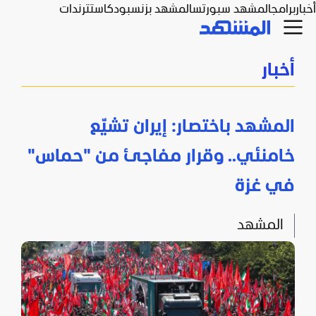
أخبار
برامج
المشهد سبورتس
المشهد بزنس
بودكاست
ترندات
أخبار
المشهد باختصار: إيران تشيّع
خامنئي.. وقرار مفاجئ من "حماس"
في غزة
المشهد