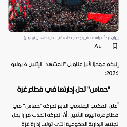
إيران تبدأ مراسم تشييع جنازة خامنئي في طهران (رويترز)
إليكم موجزا لأبرز عناوين "
المشهد
" الإثنين 6 يوليو
2026:
"حماس" تحل إدارتها في قطاع غزة
أعلن المكتب الإعلامي التابع لحركة "
حماس
" في
قطاع غزة
اليوم الاثنين، أنّ الحركة اتخذت قرارا بحل
لجنتها الإدارية الحكومية التي تولت إدارة
غزة