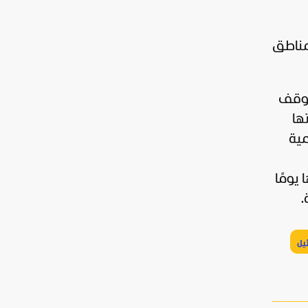
مناطق
 لوقف
ها
مية
يومًا
.
ئيل