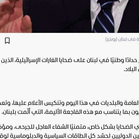
في لبنان (رويترز)
 حدادًا وطنيًا في
لبنان
على ضحايا الغارات الإسرائيلية، الذين
بلاد.
لعامة والبلديات في هذا اليوم وتنكيس الأعلام عليها، وتع
ن بما يتناسب مع هذه الفاجعة الأليمة، التي ألّمت بلبنان.
ذوي الضحايا بشكل خاص، متمنيًا الشفاء العاجل للجرحى، ومؤكدً
لين الدوليين لحشد كل الطاقات السياسية والدبلوماسية لو