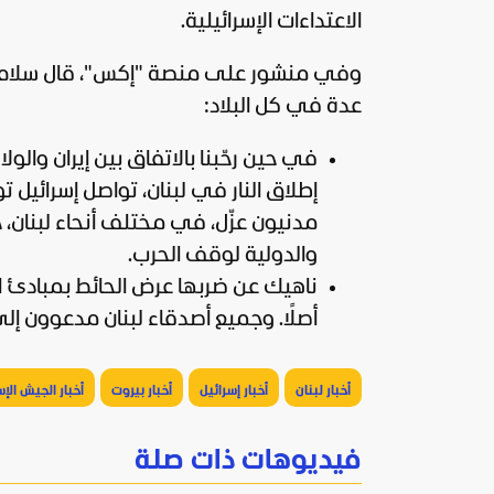
الاعتداءات الإسرائيلية.
وفي منشور على منصة "إكس"، قال سلام عق
عدة في كل البلاد:
في حين رحّبنا بالاتفاق بين
إيران
والولا
إطلاق النار في لبنان، تواصل
إسرائيل
تو
مدنيون عزّل، في مختلف أنحاء لبنان،
والدولية لوقف الحرب.
ناهيك عن ضربها عرض الحائط بمبادئ ال
أصلًا. وجميع أصدقاء لبنان مدعوون إل
أخبار لبنان
أخبار إسرائيل
أخبار بيروت
أخبار الجيش الإ
فيديوهات ذات صلة