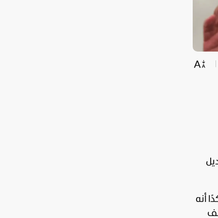
ديل
ا أنه
قف