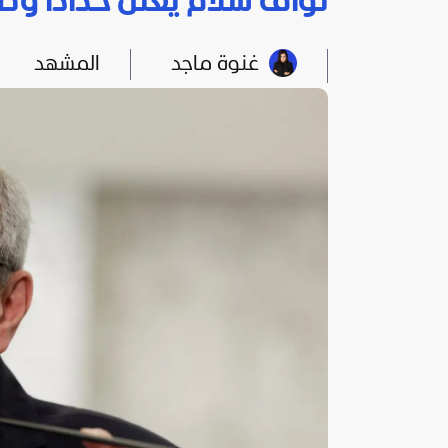
نواف سلام يعلن حدادا وطني
غنوة ماجد
المشهد