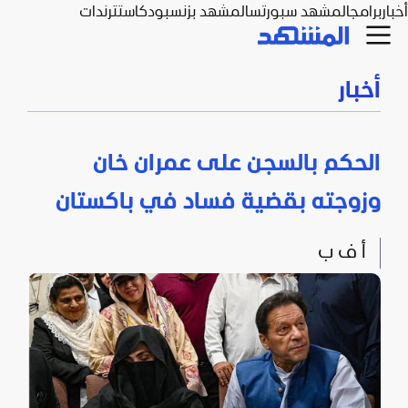
أخبار
برامج
المشهد سبورتس
المشهد بزنس
بودكاست
ترندات
أخبار
الحكم بالسجن على عمران خان
وزوجته بقضية فساد في باكستان
أ ف ب