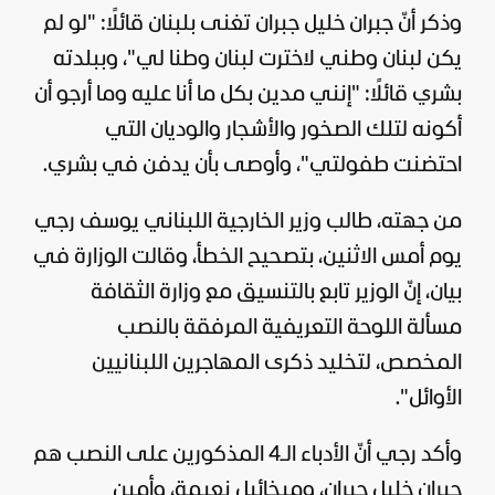
وذكر أنّ جبران خليل جبران تغنى بلبنان قائلًا: "لو لم
يكن لبنان وطني لاخترت لبنان وطنا لي"، وببلدته
بشري قائلًا: "إنني مدين بكل ما أنا عليه وما أرجو أن
أكونه لتلك الصخور والأشجار والوديان التي
احتضنت طفولتي"، وأوصى بأن يدفن في بشري.
من جهته، طالب وزير الخارجية اللبناني يوسف رجي
يوم أمس الاثنين، بتصحيح الخطأ، وقالت الوزارة في
بيان، إنّ الوزير تابع بالتنسيق مع وزارة الثقافة
مسألة اللوحة التعريفية المرفقة بالنصب
المخصص، لتخليد ذكرى المهاجرين اللبنانيين
الأوائل".
وأكد رجي أنّ الأدباء الـ4 المذكورين على النصب هم
جبران خليل جبران، وميخائيل نعيمة، وأمين