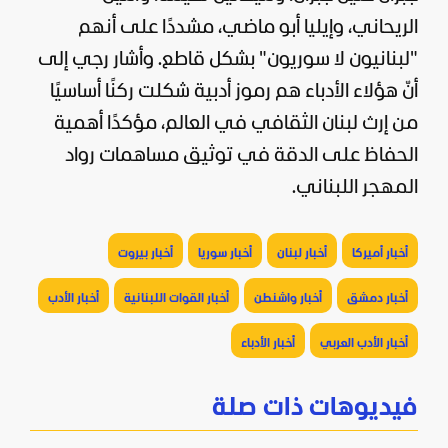
الريحاني، وإيليا أبو ماضي، مشددًا على أنهم
"لبنانيون لا سوريون" بشكل قاطع. وأشار رجي إلى
أنّ هؤلاء الأدباء هم رموز أدبية شكلت ركنًا أساسيًا
من إرث لبنان الثقافي في العالم، مؤكدًا أهمية
الحفاظ على الدقة في توثيق مساهمات رواد
المهجر اللبناني.
أخبار أميركا
أخبار لبنان
أخبار سوريا
أخبار بيروت
أخبار دمشق
أخبار واشنطن
أخبار القوات اللبنانية
أخبار الأدب
أخبار الأدب العربي
أخبار الأدباء
فيديوهات ذات صلة