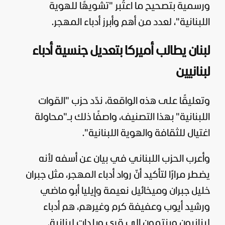
ورسمية بتصحيح ما اعتُبر "تشويهًا للهوية
اللبنانية"، لعدد من أهم وأبرز أدباء المهجر.
لبنان يطالب أميركا بتعديل جنسية أدباء
لبنانيين
وتعليقًا على هذه الواقعة، ندّد حزب "القوات
اللبنانية" بهذا التصنيف، واصفًا ذلك بـ"محاولة
اغتيال للثقافة والهوية اللبنانية".
وأعرب الحزب اللبناني في بيان عن أسفه لأنه
يضطر مرارًا لتأكيد أنّ رواد أدباء المهجر، مثل جبران
خليل جبران وميخائيل نعيمة وإيليا أبو ماضي
ورشيد أيوب وعفيفة كرم وغيرهم، هم أدباء
لبنانيون وينتمون إلى قرى وبلدات لبنانية.