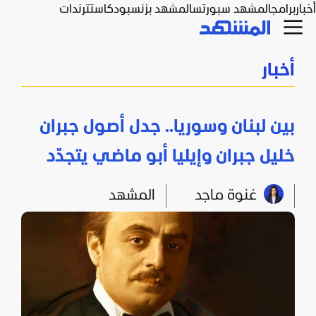
أخبار
برامج
المشهد سبورتس
المشهد بزنس
بودكاست
ترندات
أخبار
بين لبنان وسوريا.. جدل أصول جبران
خليل جبران وإيليا أبو ماضي يتجدّد
غنوة ماجد
المشهد