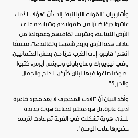
وأشار بيان "القوات اللبنانية" إلى أنّ "هؤلاء الأدباء
عاشوا جزءًا كبيرًا من طفولتهم وشبابهم على
الأرض اللبنانية، وتشربت ثقافتهم وعقولها من
عادات هذه الأرض وروح شعبها وتقاليدها"، مضيفًا
أنهم "هاجروا إلى الغرب هربًا من بطش العثمانيين،
وفي نيويورك وساو باولو وبوينس آيرس، كتبوا
نصوصًا صاغوا فيها
لبنان
كأرض للحلم والجمال
والحرية".
وأكد البيان أنّ "الأدب المهجري لا يعد مجرد ظاهرة
أدبية عابرة، بل هو مختبر لصياغة هوية جديدة
للبنان، هوية تشكلت في الغربة ثم عادت لترسم
حضورها على الوطن".