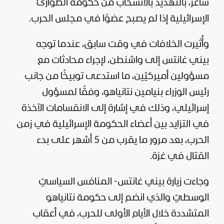
ساعر، بالتهديد بالانسحاب من حكومة الطوارئ
الإسرائيلية إذا لم يصبح عضوًا في مجلس الحرب.
وأُثيرت الخلافات في وقت سابق، عندما توجه
بيني غانتس إلى واشنطن، لإجراء محادثات مع
مسؤولين أميركيّين، ما استدعى توبيخًا من جانب
رئيس الوزراء بنيامين نتانياهو، وفقًا لمسؤول
إسرائيلي، وذلك في إشارة إلى الانقسامات الآخذة
في التزايد بين أعضاء الحكومة الإسرائيلية في زمن
الحرب، بعد مرور ما يقرب من 5 أشهر على بدء
القتال في
غزة
.
وجاءت زيارة بيني غانتس- المنافس السياسيّ
الوسطيّ والذي انضم إلى حكومة نتانياهو
المتشددة خلال الأيام الأولى للحرب، في أعقاب