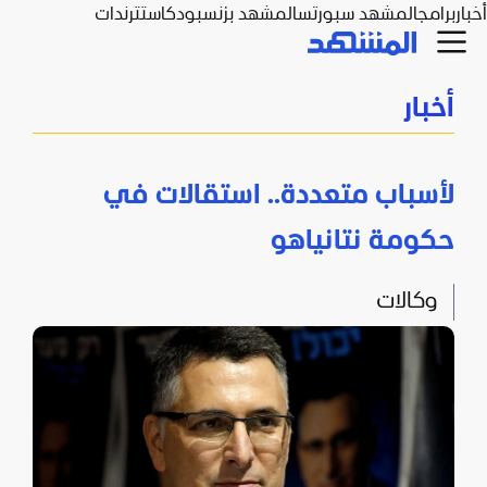
أخبار
برامج
المشهد سبورتس
المشهد بزنس
بودكاست
ترندات
أخبار
لأسباب متعددة.. استقالات في
حكومة نتانياهو
وكالات