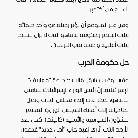
السابع من أكتوبر.
ومن غير المتوقع أن يؤثر رحيله هو وأحد حلفائه
على استقرار حكومة نتانياهو التي لا تزال تسيطر
على أغلبية واضحة في البرلمان.
حل حكومة الحرب
وفي وقت سابق، قالت صحيفة "معاريف"
الإسرائيلية، إنّ رئيس الوزراء الإسرائيليّ بنيامين
نتانياهو، يفكر في إلغاء مجلس الحرب ونقل
صلاحياته إلى أعضاء المجلس الوزاريّ المصغر
للشؤون السياسية والأمنية (كابينت)، كحل بعد
الأزمة التي أثارها زعيم حزب "أمل جديد" غدعون