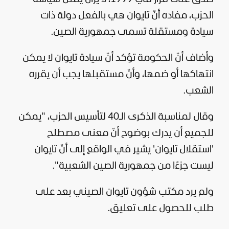
الحزب، مفاده أنّ تايوان هي بالفعل دولة ذات
سيادة ومستقلة تسمى جمهورية الصين.
وأضاف أنّ الحكومة تؤكد أنّ سيادة تايوان لا يمكن
انتهاكها أو ضمها، وأنّ مستقبلها يجب أن يقرره
الشعب.
وقال لمناسبة الذكرى الـ40 لتأسيس الحزب، "يمكن
للجميع أن يدرك بوضوح أنّ معنى مصطلح
'استقلال تايوان' يشير في الواقع إلى أنّ تايوان
ليست جزءًا من جمهورية الصين الشعبية".
ولم يرد مكتب شؤون تايوان الصيني بعد على
طلب للحصول على تعليق.