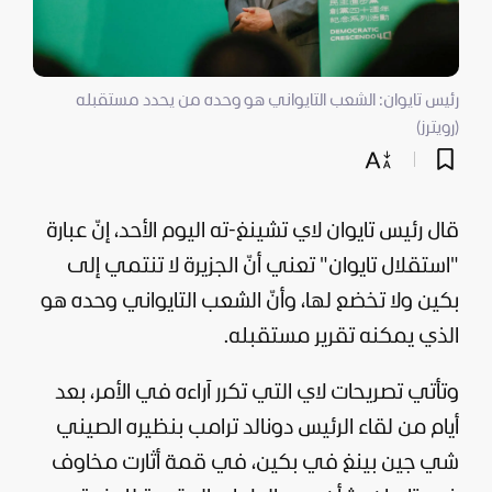
رئيس تايوان: الشعب التايواني هو وحده من يحدد مستقبله
(رويترز)
قال رئيس تايوان لاي تشينغ-ته اليوم الأحد، إنّ عبارة
"استقلال تايوان" تعني أنّ الجزيرة لا تنتمي إلى
بكين ولا تخضع لها، وأنّ الشعب التايواني وحده هو
الذي يمكنه تقرير مستقبله.
وتأتي تصريحات لاي التي تكرر آراءه في الأمر، بعد
أيام من لقاء الرئيس
دونالد ترامب
بنظيره الصيني
شي جين بينغ في بكين، في قمة أثارت مخاوف