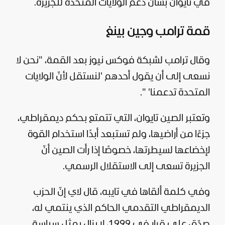
في تايوان بشأن دعم
الولايات المتحدة
للجزيرة.
قمة ترامب وجين بينغ
وقال ترامب لشبكة فوكس نيوز بعد القمة، "نحن لا
نسعى إلى أن يقول أحدهم 'لنستقل لأنّ الولايات
المتحدة تدعمنا' ".
وتعتبر
الصين
تايوان، التي تتمتع بحكم ديمقراطي،
جزءًا من أراضيها، ولم تستبعد أبدًا استخدام القوة
لإخضاعها لسيطرتها، خصوصًا إذا رأت الصين أنّ
الجزيرة تسعى إلى الاستقلال الرسمي.
وفي كلمة ألقاها في تايبه، قال لاي إنّ الحزب
الديمقراطي التقدمي الحاكم الذي ينتمي له،
صدّق على قرار في 1999، لا يزال يمثل
سياسة