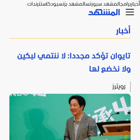
أخبار
برامج
المشهد سبورتس
المشهد بزنس
بودكاست
ترندات
أخبار
تايوان تؤكد مجددا: لا ننتمي لبكين
ولا نخضع لها
رويترز