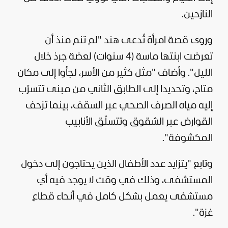
النازحين.
وروى قصة امرأة تُدعى هند "لم تنم منذ أن
تعرضت ابنتها ماسة (4 سنوات) لعضة جرذ خلال
الليل". وأضاف "مثل كثير من الأسر، لجأوا إلى مكان
متاح، وتحديدا إلى الطابق الثاني من مبنى تتسرّب
إليه مياه الصرف الصحي عبر السقف، بينما تزحف
القوارض عبر الشقوق وتتسلّق الأنابيب
المكشوفة".
وتابع "يتزايد عدد الأطفال الذين يحتاجون إلى دخول
المستشفى، وذلك في وقت لا يوجد فيه أي
مستشفى يعمل بشكل كامل في أنحاء قطاع
غزة".