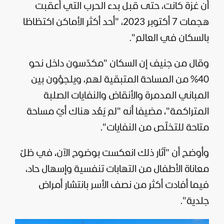
أن غزة كانت، حتى قبل بدء الحرب التي أعقبت
هجمات 7 أكتوبر 2023، "أحد أكثر الأماكن اكتظاظا
بالسكان في العالم".
وقال من جنيف إن السكان "مكدّسون داخل نحو
40% من المساحة المتبقية لهم، ويلجؤون بين
المباني المدمرة والأنقاض والنفايات الصلبة
المتراكمة"، مضيفا أنه "لم يَعُد هناك أيّ مساحة
متاحة للتخلّص من النفايات".
وأوضح أن "آثار ذلك انعكست بوضوح الآن، في ظلّ
معاناة الأطفال من التهابات تنفسية وإسهال حاد،
فيما أفادت أكثر من نصف الأسر بانتشار أمراض
جلدية".