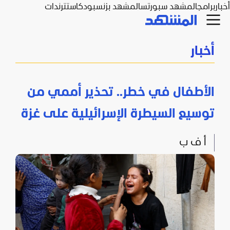
أخبار
برامج
المشهد سبورتس
المشهد بزنس
بودكاست
ترندات
أخبار
الأطفال في خطر.. تحذير أممي من
توسيع السيطرة الإسرائيلية على غزة
أ ف ب