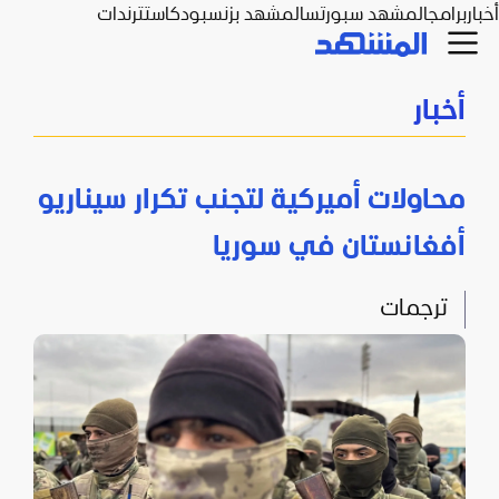
أخبار
برامج
المشهد سبورتس
المشهد بزنس
بودكاست
ترندات
أخبار
محاولات أميركية لتجنب تكرار سيناريو
أفغانستان في سوريا
ترجمات