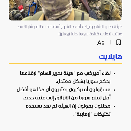
هيئة تحرير الشام بقيادة أحمد الشرع أسقطت نظام بشار الأسد
وباتت تتولى قيادة سوريا حاليا (رويترز)
هايلايت
لقاء أميركي مع "هيئة تحرير الشام" لإقناعها
بحكم سوريا بشكل معتدل.
مسؤولون أميركيون يعتبرون أن هذا هو أفضل
أمل لمنع سوريا من الانزلاق إلى عنف جديد.
محللون يقولون إن الهيئة لم تعد تستخدم
تكتيكات "إرهابية".