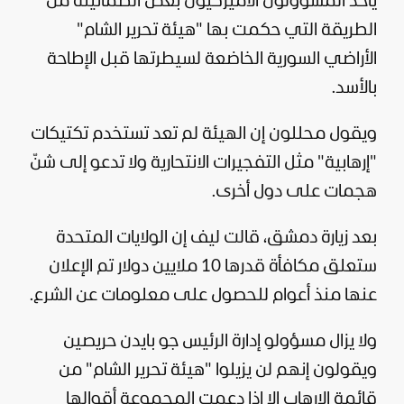
يأخذ المسؤولون الأميركيون بعض الطمأنينة من
الطريقة التي حكمت بها "هيئة تحرير الشام"
الأراضي السورية الخاضعة لسيطرتها قبل الإطاحة
بالأسد.
ويقول محللون إن الهيئة لم تعد تستخدم تكتيكات
"إرهابية" مثل التفجيرات الانتحارية ولا تدعو إلى شنّ
هجمات على دول أخرى.
بعد زيارة دمشق، قالت ليف إن الولايات المتحدة
ستعلق مكافأة قدرها 10 ملايين دولار تم الإعلان
عنها منذ أعوام للحصول على معلومات عن الشرع.
ولا يزال مسؤولو إدارة الرئيس
جو بايدن
حريصين
ويقولون إنهم لن يزيلوا "هيئة تحرير الشام" من
قائمة الإرهاب إلا إذا دعمت المجموعة أقوالها